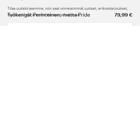
Tilaa uutiskirjeemme, niin saat viimeisimmät uutiset, erikoistarjoukset,
Työkengät Perinteinen, matta Pride
79,99 €
hyviä vinkkejä ja mielenkiintoista luettavaa.
Kirjoita sähköpostiosoitteesi
Meistä
Tuki
Seuraa meitä
Suomi