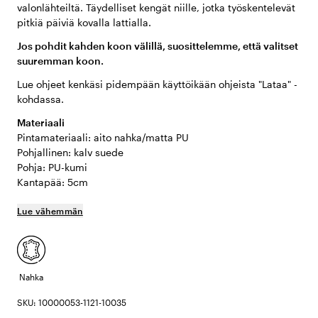
valonlähteiltä. Täydelliset kengät niille, jotka työskentelevät
pitkiä päiviä kovalla lattialla.
Jos pohdit kahden koon välillä, suosittelemme, että valitset
suuremman koon.
Lue ohjeet kenkäsi pidempään käyttöikään ohjeista "Lataa" -
kohdassa.
Materiaali
Pintamateriaali: aito nahka/matta PU
Pohjallinen: kalv suede
Pohja: PU-kumi
Kantapää: 5cm
Lue vähemmän
Nahka
SKU: 10000053-1121-10035