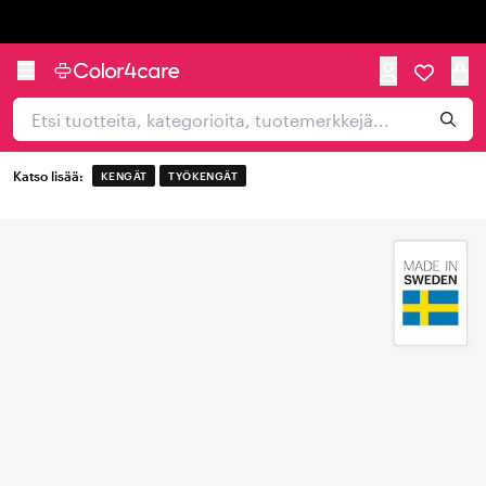
Trustpilot
Katso lisää:
KENGÄT
TYÖKENGÄT