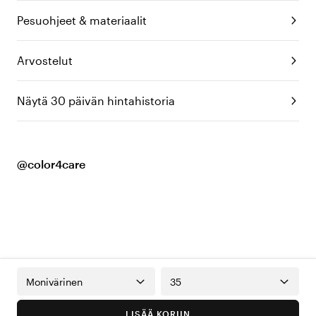
Pesuohjeet & materiaalit
Arvostelut
Näytä 30 päivän hintahistoria
@color4care
Monivärinen
35
LISÄÄ KORIIN