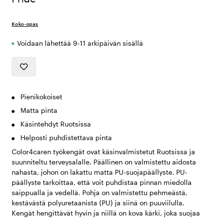
Koko-opas
Voidaan lähettää 9-11 arkipäivän sisällä
Pienikokoiset
Matta pinta
Käsintehdyt Ruotsissa
Helposti puhdistettava pinta
Color4caren työkengät ovat käsinvalmistetut Ruotsissa ja
suunniteltu terveysalalle. Päällinen on valmistettu aidosta
nahasta, johon on lakattu matta PU-suojapäällyste. PU-
päällyste tarkoittaa, että voit puhdistaa pinnan miedolla
saippualla ja vedellä. Pohja on valmistettu pehmeästä,
kestävästä polyuretaanista (PU) ja siinä on puuviilulla.
Kengät hengittävät hyvin ja niillä on kova kärki, joka suojaa