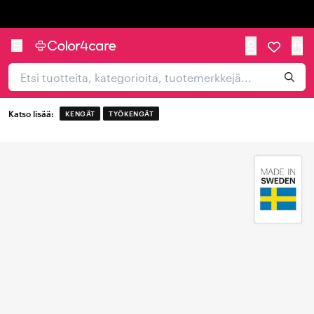
Trustpilot
Katso lisää:
KENGÄT
TYÖKENGÄT