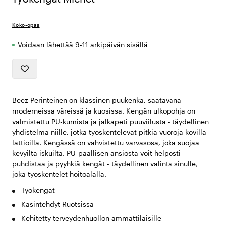
Koko-opas
Voidaan lähettää 9-11 arkipäivän sisällä
Beez Perinteinen on klassinen puukenkä, saatavana
moderneissa väreissä ja kuosissa. Kengän ulkopohja on
valmistettu PU-kumista ja jalkapeti puuviilusta - täydellinen
yhdistelmä niille, jotka työskentelevät pitkiä vuoroja kovilla
lattioilla. Kengässä on vahvistettu varvasosa, joka suojaa
kevyiltä iskuilta. PU-päällisen ansiosta voit helposti
puhdistaa ja pyyhkiä kengät - täydellinen valinta sinulle,
joka työskentelet hoitoalalla.
Työkengät
Käsintehdyt Ruotsissa
Kehitetty terveydenhuollon ammattilaisille