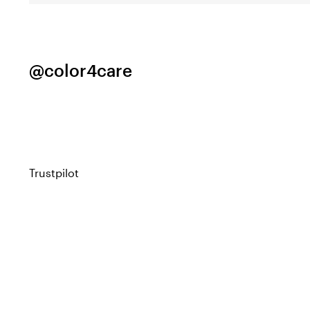
@color4care
Trustpilot