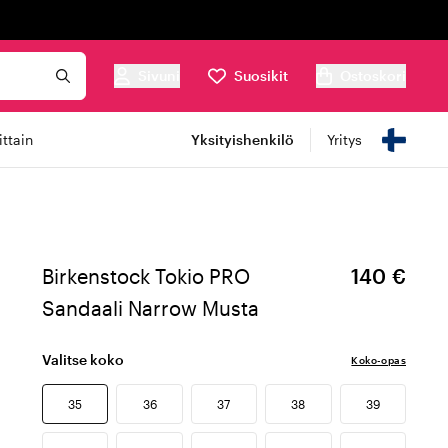
Sivuni
Suosikit
Ostoskori
ttain
Yksityishenkilö
Yritys
Birkenstock Tokio PRO
140 €
Sandaali Narrow Musta
Valitse koko
Koko-opas
35
36
37
38
39