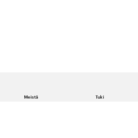
Meistä
Tuki
Tietoja Color4caresta
Ota yhteyttä
Yleisiä kysymyksiä
Ehdot
Toimitukset & palaut