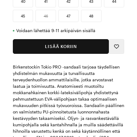
40
41
42
43
44
45
46
47
48
Voidaan lähettää 9-11 arkipäivän sisällä
LISÄÄ KORIIN
Birkenstockin Tokio PRO -sandaali tarjoaa täydellisen
yhdistelmän mukavuutta ja turvallisuutta
terveydenhuollon ammattilaisille, jotka arvostavat
laatua ja toimivuutta. Anatomisesti muotoiltu
mokkanahkainen korkki-lateksivälipohja yhdistettynä
pehmustettuun EVA-välipohjaan takaa optimaalisen
mukavuuden pitkissä työvuoroissa. Sandaalin päällinen
on valmistettu PU-pinnoitetusta luonnonnahasta
kestävyyden takaamiseksi. Öljyn- ja rasvankestävällä
kumipohjalla sekä kantahihnalla ja muilla säädettävillä
hihnoilla varustettu kenkä on sekä käytännöllinen että