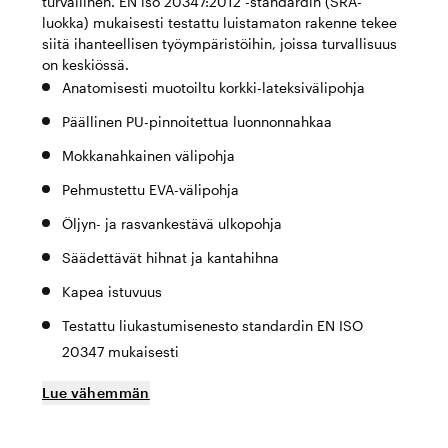
turvallinen. EN iso 20347:2012 -standardin (SRA-
luokka) mukaisesti testattu luistamaton rakenne tekee
siitä ihanteellisen työympäristöihin, joissa turvallisuus
on keskiössä.
Anatomisesti muotoiltu korkki-lateksivälipohja
Päällinen PU-pinnoitettua luonnonnahkaa
Mokkanahkainen välipohja
Pehmustettu EVA-välipohja
Öljyn- ja rasvankestävä ulkopohja
Säädettävät hihnat ja kantahihna
Kapea istuvuus
Testattu liukastumisenesto standardin EN ISO
20347 mukaisesti
Lue vähemmän