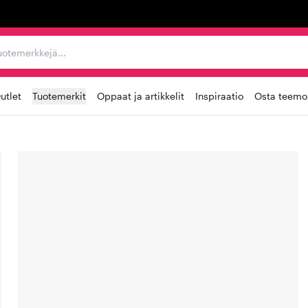
ta, tuotemerkkejä...
utlet
Tuotemerkit
Oppaat ja artikkelit
Inspiraatio
Osta teemoi