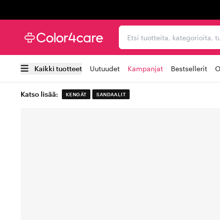
Trustpilot
Etsi tuotteita, kategorioi
Kaikki tuotteet
Uutuudet
Kampanjat
Bestsellerit
O
Katso lisää:
KENGÄT
SANDAALIT