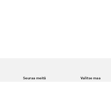
Seuraa meitä
Valitse maa
Facebook
Suomi
Instagram
Youtube
ukset
LinkedIn