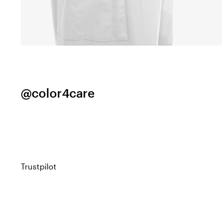
@color4care
Trustpilot