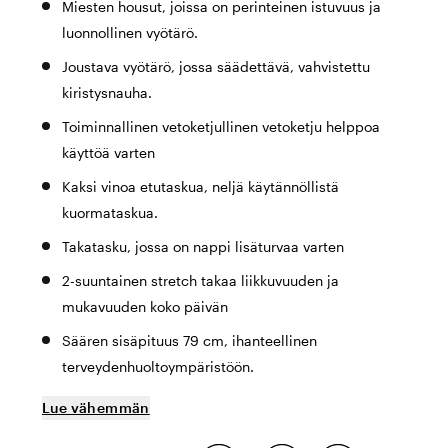
Miesten housut, joissa on perinteinen istuvuus ja
luonnollinen vyötärö.
Joustava vyötärö, jossa säädettävä, vahvistettu
kiristysnauha.
Toiminnallinen vetoketjullinen vetoketju helppoa
käyttöä varten
Kaksi vinoa etutaskua, neljä käytännöllistä
kuormataskua.
Takatasku, jossa on nappi lisäturvaa varten
2-suuntainen stretch takaa liikkuvuuden ja
mukavuuden koko päivän
Säären sisäpituus 79 cm, ihanteellinen
terveydenhuoltoympäristöön.
Lue vähemmän