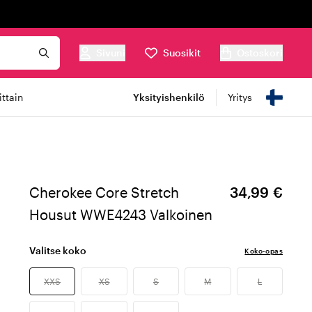
Sivuni
Suosikit
Ostoskori
ttain
Yksityishenkilö
Yritys
Cherokee Core Stretch
34,99 €
Housut WWE4243 Valkoinen
Valitse koko
Koko-opas
XXS
XS
S
M
L