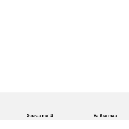
Seuraa meitä
Valitse maa
Facebook
Suomi