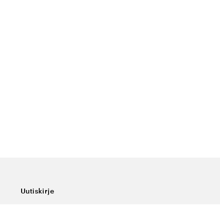
Uutiskirje
Tilaa uutiskirjeemme, niin saat viimeisimmät uutiset,