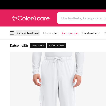
Trustpilot
Etsi tuotteita, kategorioi
Kaikki tuotteet
Uutuudet
Kampanjat
Bestsellerit
O
Katso lisää:
VAATTEET
TYÖHOUSUT