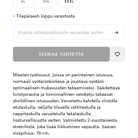
XL
XXL
XXXL
Tilapäisesti loppu varastosta
Kirjoita sähköpostiosoite seurantaa varten
SEURAA TUOTETTA
Miesten työhousut, joissa on perinteinen istuvuus,
normaali vyötärönkorkeus ja joustava vyötärö
optimaalisen mukavuuden takaamiseksi. Säädettävä
kiristysnauha ja toiminnallinen vetoketju takaavat
yksilöllisen istuvuuden. Varustettu kahdella viistolla
etutaskulla, neljällä tilavalla rahtitaskulla ja
nappitaskulla varustetulla takataskulla
lisäturvallisuutta varten. Valmistettu 2-suuntaisesta
stretchistä, joka lisää liikkumisen vapautta. Säären
sisäpituus: 79 cm.