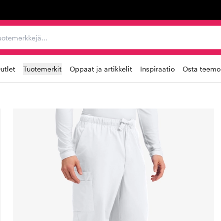
ta, tuotemerkkejä...
utlet
Tuotemerkit
Oppaat ja artikkelit
Inspiraatio
Osta teemoi