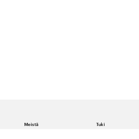
Meistä
Tuki
Tietoja Color4caresta
Ota yhteyttä