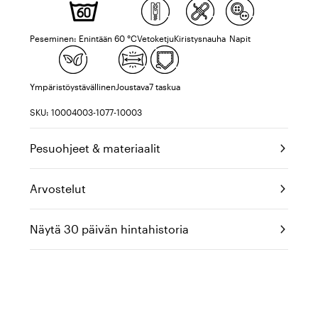
Peseminen: Enintään 60 °C
Vetoketju
Kiristysnauha
Napit
Ympäristöystävällinen
Joustava
7 taskua
SKU: 10004003-1077-10003
Pesuohjeet & materiaalit
Arvostelut
Näytä 30 päivän hintahistoria