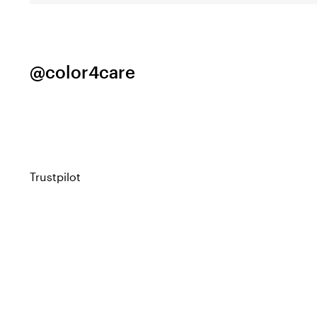
@color4care
Trustpilot