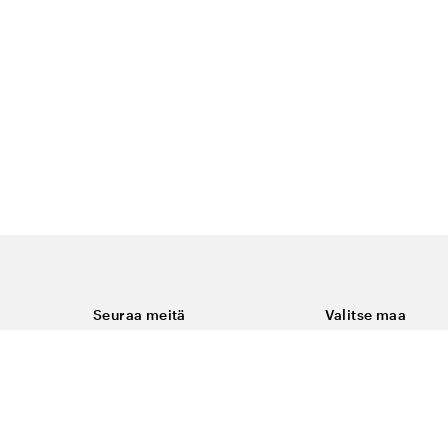
Seuraa meitä
Valitse maa
Facebook
Suomi
Instagram
Youtube
ukset
LinkedIn