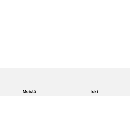
Meistä
Tuki
Tietoja Color4caresta
Ota yhteyttä
Yleisiä kysymyksiä
Ehdot
Toimitukset & palaut