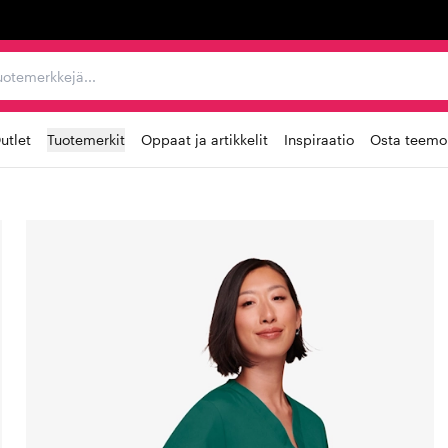
ta, tuotemerkkejä...
utlet
Tuotemerkit
Oppaat ja artikkelit
Inspiraatio
Osta teemoi