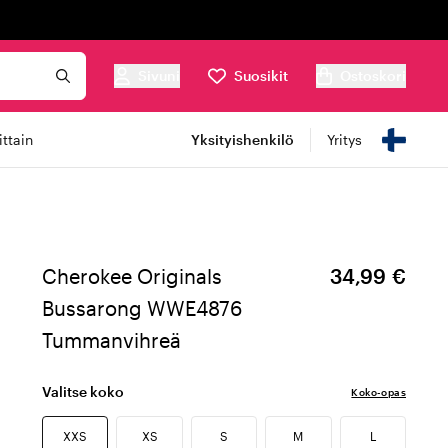
Sivuni
Suosikit
Ostoskori
ttain
Yksityishenkilö
Yritys
Cherokee Originals
34,99 €
Bussarong WWE4876
Tummanvihreä
Valitse koko
Koko-opas
XXS
XS
S
M
L