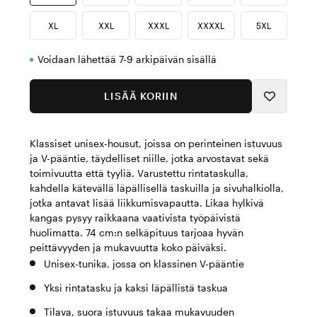
XL
XXL
XXXL
XXXXL
5XL
Voidaan lähettää 7-9 arkipäivän sisällä
LISÄÄ KORIIN
Klassiset unisex-housut, joissa on perinteinen istuvuus
ja V-pääntie, täydelliset niille, jotka arvostavat sekä
toimivuutta että tyyliä. Varustettu rintataskulla,
kahdella kätevällä läpällisellä taskuilla ja sivuhalkiolla,
jotka antavat lisää liikkumisvapautta. Likaa hylkivä
kangas pysyy raikkaana vaativista työpäivistä
huolimatta. 74 cm:n selkäpituus tarjoaa hyvän
peittävyyden ja mukavuutta koko päiväksi.
Unisex-tunika, jossa on klassinen V-pääntie
Yksi rintatasku ja kaksi läpällistä taskua
Tilava, suora istuvuus takaa mukavuuden