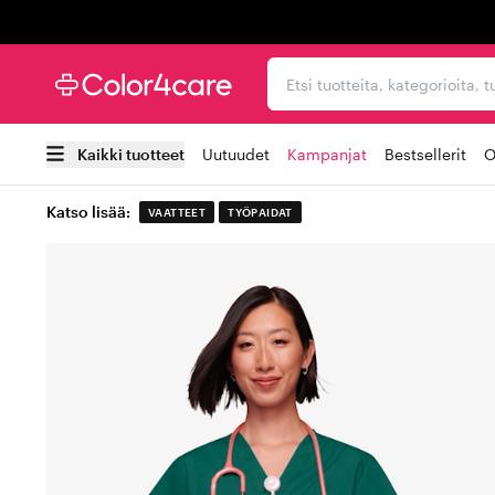
Trustpilot
Etsi tuotteita, kategorioi
Kaikki tuotteet
Uutuudet
Kampanjat
Bestsellerit
O
Katso lisää:
VAATTEET
TYÖPAIDAT