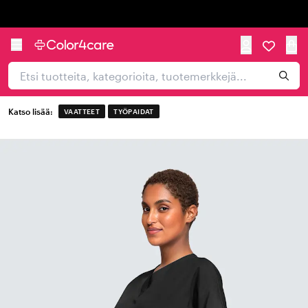
Trustpilot
Katso lisää:
VAATTEET
TYÖPAIDAT