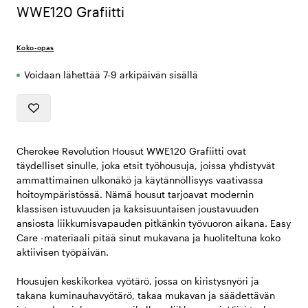
WWE120 Grafiitti
Koko-opas
Voidaan lähettää 7-9 arkipäivän sisällä
Cherokee Revolution Housut WWE120 Grafiitti ovat
täydelliset sinulle, joka etsit työhousuja, joissa yhdistyvät
ammattimainen ulkonäkö ja käytännöllisyys vaativassa
hoitoympäristössä. Nämä housut tarjoavat modernin
klassisen istuvuuden ja kaksisuuntaisen joustavuuden
ansiosta liikkumisvapauden pitkänkin työvuoron aikana. Easy
Care -materiaali pitää sinut mukavana ja huoliteltuna koko
aktiivisen työpäivän.
Housujen keskikorkea vyötärö, jossa on kiristysnyöri ja
takana kuminauhavyötärö, takaa mukavan ja säädettävän