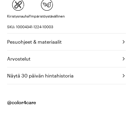
Kiristysnauha
Ympäristöystävällinen
SKU: 10004341-1224-10003
Pesuohjeet & materiaalit
Arvostelut
Näytä 30 päivän hintahistoria
@color4care