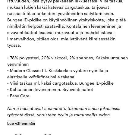
istuvuuden, joka pysyy paikallaan liikkuessasi. Viisi taskua,
mukaan lukien kaksi kätevää cargotaskua, tarjoavat
runsaasti tilaa tärkeiden työvälineiden säilyttämiseen.
Bungee ID-pidike on käytännöllinen yksityiskohta, joka pitää
nimikyltin helposti saatavilla. Kohtalainen leveneminen ja
sivuventilaatiot lisäävät mukavuutta ja mahdollistavat
ilmanvaihdon, pitäen olosi miellyttävänä kiireisessäkin
työssä.
• 78% polyesteri, 20% viskoosi, 2% spandex, Kaksisuuntainen
venyminen
• Modern Classic fit, Keskikorkea vyötärö nyörillä ja
elastisella vyötärönauhalla takana
• Viisi taskua ml. kaksi cargotaskua, Bungee ID-pidike
• Kohtalainen leveneminen, Sivuventilaatiot
• Easy Care
Nämä housut ovat suunniteltu tukemaan sinua jokaisessa
työtehtävässä, yhdistäen tyylin ja toiminnallisuuden.
Lue vähemmän