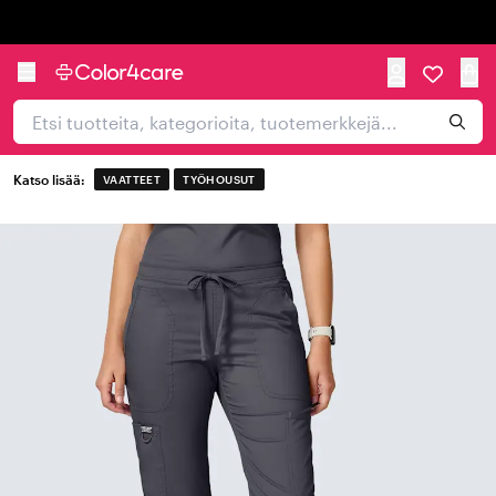
Trustpilot
Katso lisää:
VAATTEET
TYÖHOUSUT