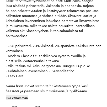
kaikki tarvittavat työvälineet helposti ulottuvilla. Kangas,
joka sisältää polyesteriä, viskoosia ja spandexia, tarjoaa
helpon hoidettavuuden ja kestävyyden toistuvassa pesussa,
säilyttäen muotonsa ja värinsä pitkään. Sivuventilaatiot ja
kohtalainen leveneminen lahkeissa parantavat ilmanvaihtoa
ja mukavuutta, mikä tekee näistä housuista ihanteellisen
valinnan aktiiviseen työhön, kuten sairaaloissa tai
hoitokodeissa.
• 78% polyesteri, 20% viskoosi, 2% spandex, Kaksisuuntainen
venyminen
• Modern Classic fit, Keskikorkea vyötärö nyörillä ja
elastisella vyötärönauhalla takana
• Viisi taskua ml. kaksi cargotaskua, Bungee ID-pidike
• Kohtalainen leveneminen, Sivuventilaatiot
• Easy Care
Nämä housut ovat suunniteltu kestämään työpäiväsi
haasteet ja pitämään sinut mukavana ja tyylikkäänä.
Lue vähemmän