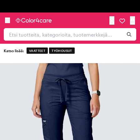
Trustpilot
Katso lisää:
VAATTEET
TYÖHOUSUT