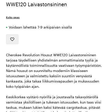
WWE120 Laivastonsininen
Koko-opas
Voidaan lähettää 7-9 arkipäivän sisällä
Cherokee Revolution Housut WWE120 Laivastonsininen
tarjoaa täydellisen yhdistelmän ammattimaista tyyliä ja
käytännöllistä toiminnallisuutta vaativaan työympäristöön.
Nämä housut on suunniteltu moderniin klassiseen
istuvuuteen ja valmistettu kaksiin suuntiin venyvästä
kankaasta, joka takaa liikkumisvapauden ja mukavuuden
koko työpäivän ajan.
Keskikorkea vyötärö nyörillä ja joustavalla takavyötäröllä
varmistaa yksilöllisen ja tukevan istuvuuden, kun taas viisi
taskua, mukaan lukien kaksi kätevää cargotaskua, pitävät