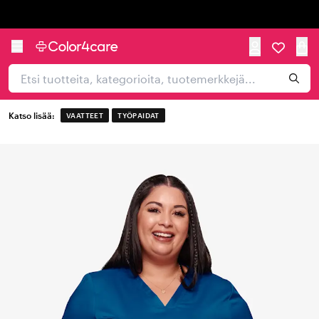
Trustpilot
Katso lisää:
VAATTEET
TYÖPAIDAT