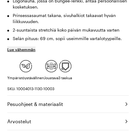
Logonauha, jossa on bungee-lenkki, antaa persoonallisen
kosketuksen.
Prinsessasaumat takana, sivuhalkiot takaavat hyvän
liikkuvuuden.
2-suuntaista stretchiä koko päivän mukavuutta varten
Selän pituus: 69 cm, sopii useimmille vartalotyypeille.
Lue vähemmän
Ympäristöystävällinen
Joustava
3 taskua
SKU: 10004013-1130-10003
Pesuohjeet & materiaalit
Arvostelut