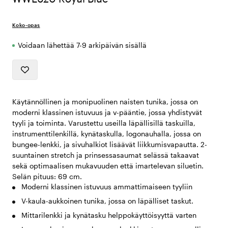
Koko-opas
Voidaan lähettää 7-9 arkipäivän sisällä
Käytännöllinen ja monipuolinen naisten tunika, jossa on
moderni klassinen istuvuus ja v-pääntie, jossa yhdistyvät
tyyli ja toiminta. Varustettu useilla läpällisillä taskuilla,
instrumenttilenkillä, kynätaskulla, logonauhalla, jossa on
bungee-lenkki, ja sivuhalkiot lisäävät liikkumisvapautta. 2-
suuntainen stretch ja prinsessasaumat selässä takaavat
sekä optimaalisen mukavuuden että imartelevan siluetin.
Selän pituus: 69 cm.
Moderni klassinen istuvuus ammattimaiseen tyyliin
V-kaula-aukkoinen tunika, jossa on läpälliset taskut.
Mittarilenkki ja kynätasku helppokäyttöisyyttä varten