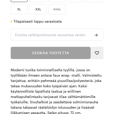
XL
XXL
XXXL
Tilapäisesti loppu varastosta
Kirjoita sähköpostiosoite seurantaa varten
SEURAA TUOTETTA
Moderni tunika toiminnallisella tyylillä, jossa on
tyylikkään ilmeen antava faux wrap -malli. Valmistettu
harjattua, erittäin pehmeää puuvillaa/polyesteriä, joka
takaa mukavuuden koko työpäivän ajan. Kaksi
käytännöllistä läpällistä taskua ja erillinen
matkapuhelintasku tarjoavat tilaa välttämättömille
työkaluille. Sivuhalkiot ja säädettävä solmimisnauha
takana takaavat räätälöidyn istuvuuden ja lisäävät
liikkumisen vapautta. Selän pituus: 72 cm.