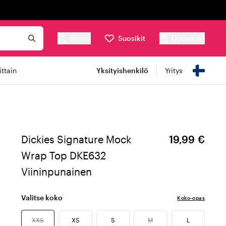
Sivuni
Suosikit
Ostoskori
ttain
Yksityishenkilö
Yritys
Dickies Signature Mock
19,99 €
Wrap Top DKE632
Viininpunainen
Valitse koko
Koko-opas
XXS
XS
S
M
L