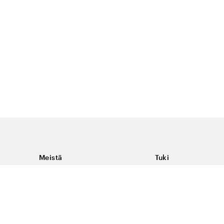
Meistä
Tuki
Tietoja Color4caresta
Ota yhteyttä
Yleisiä kysymyksiä
Ehdot
Toimitukset & palaut