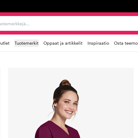
ta, tuotemerkkejä...
utlet
Tuotemerkit
Oppaat ja artikkelit
Inspiraatio
Osta teemoi