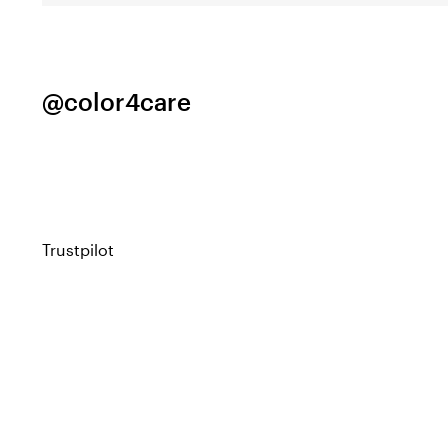
@color4care
Trustpilot