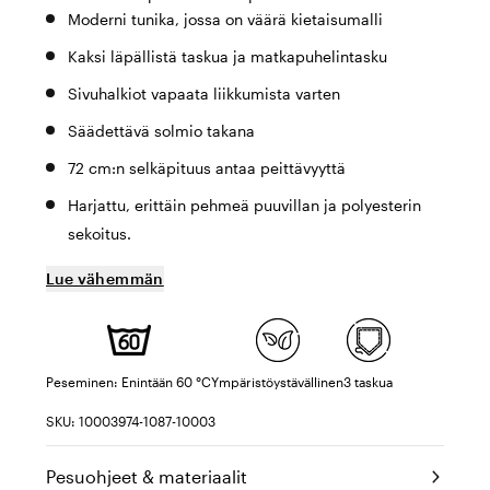
Moderni tunika, jossa on väärä kietaisumalli
Kaksi läpällistä taskua ja matkapuhelintasku
Sivuhalkiot vapaata liikkumista varten
Säädettävä solmio takana
72 cm:n selkäpituus antaa peittävyyttä
Harjattu, erittäin pehmeä puuvillan ja polyesterin
sekoitus.
Lue vähemmän
Peseminen: Enintään 60 °C
Ympäristöystävällinen
3 taskua
SKU: 10003974-1087-10003
Pesuohjeet & materiaalit