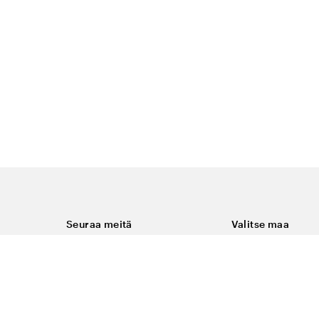
Seuraa meitä
Valitse maa
Facebook
Suomi
Instagram
Youtube
ukset
LinkedIn