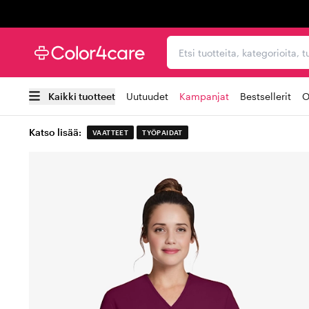
Trustpilot
Etsi tuotteita, kategorioi
Kaikki tuotteet
Uutuudet
Kampanjat
Bestsellerit
O
Katso lisää:
VAATTEET
TYÖPAIDAT