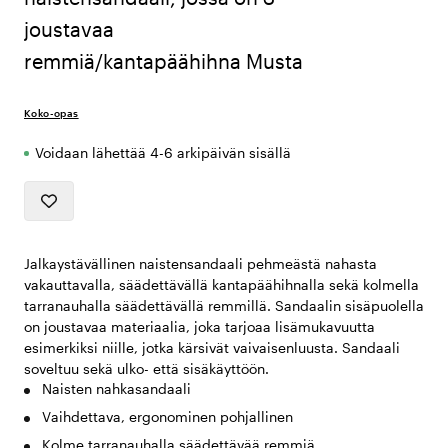
joustavaa
remmiä/kantapäähihna Musta
Koko-opas
Voidaan lähettää 4-6 arkipäivän sisällä
Jalkaystävällinen naistensandaali pehmeästä nahasta
vakauttavalla, säädettävällä kantapäähihnalla sekä kolmella
tarranauhalla säädettävällä remmillä. Sandaalin sisäpuolella
on joustavaa materiaalia, joka tarjoaa lisämukavuutta
esimerkiksi niille, jotka kärsivät vaivaisenluusta. Sandaali
soveltuu sekä ulko- että sisäkäyttöön.
Naisten nahkasandaali
Vaihdettava, ergonominen pohjallinen
Kolme tarranauhalla säädettävää remmiä