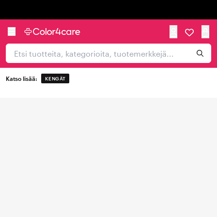
Trustpilot
Katso lisää:
KENGÄT