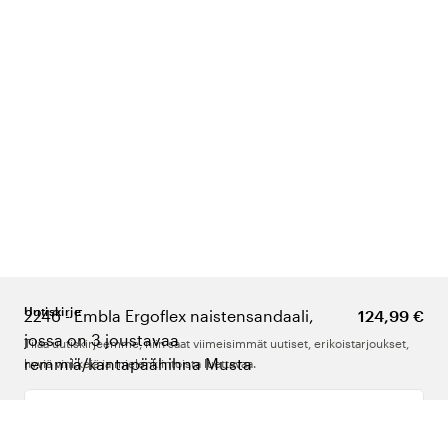
Uutiskirje
2246 - Embla Ergoflex naistensandaali,
124,99 €
jossa on 3 joustavaa
Tilaa uutiskirjeemme, niin saat viimeisimmät uutiset, erikoistarjoukset,
remmiä/kantapäähihna Musta
hyviä vinkkejä ja mielenkiintoista luettavaa.
Kirjoita sähköpostiosoitteesi