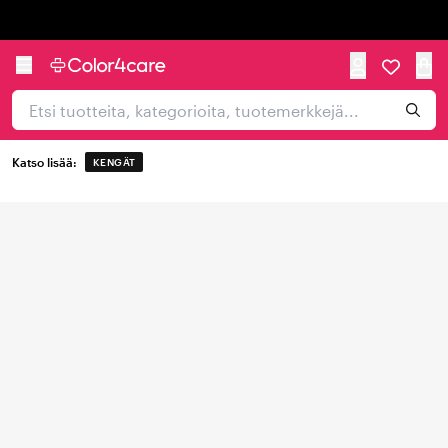
Trustpilot
Katso lisää:
KENGÄT