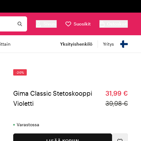
Sivuni
Suosikit
Ostoskori
ttain
Yksityishenkilö
Yritys
-20%
Gima Classic Stetoskooppi
31,99 €
Violetti
39,98 €
Varastossa
LISÄÄ KORIIN