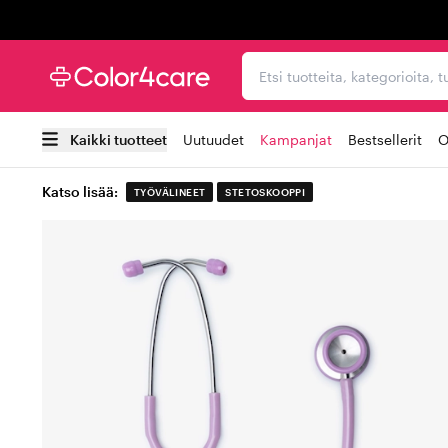
Trustpilot
Etsi tuotteita, kategorioi
Kaikki tuotteet
Uutuudet
Kampanjat
Bestsellerit
O
Katso lisää:
TYÖVÄLINEET
STETOSKOOPPI