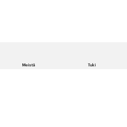
Meistä
Tuki
Tietoja Color4caresta
Ota yhteyttä
Yleisiä kysymyksiä
Ehdot
Toimitukset & palaut
Peruutus, palautus ja
virheilmoituksen te