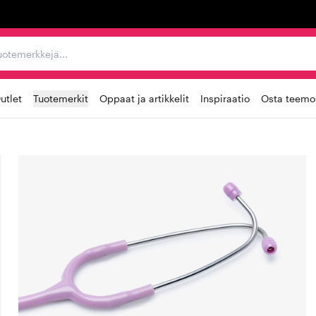
ta, tuotemerkkejä...
utlet
Tuotemerkit
Oppaat ja artikkelit
Inspiraatio
Osta teemoi