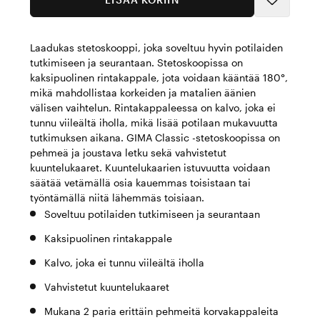
Laadukas stetoskooppi, joka soveltuu hyvin potilaiden
tutkimiseen ja seurantaan. Stetoskoopissa on
kaksipuolinen rintakappale, jota voidaan kääntää 180°,
mikä mahdollistaa korkeiden ja matalien äänien
välisen vaihtelun. Rintakappaleessa on kalvo, joka ei
tunnu viileältä iholla, mikä lisää potilaan mukavuutta
tutkimuksen aikana. GIMA Classic -stetoskoopissa on
pehmeä ja joustava letku sekä vahvistetut
kuuntelukaaret. Kuuntelukaarien istuvuutta voidaan
säätää vetämällä osia kauemmas toisistaan tai
työntämällä niitä lähemmäs toisiaan.
Soveltuu potilaiden tutkimiseen ja seurantaan
Kaksipuolinen rintakappale
Kalvo, joka ei tunnu viileältä iholla
Vahvistetut kuuntelukaaret
Mukana 2 paria erittäin pehmeitä korvakappaleita