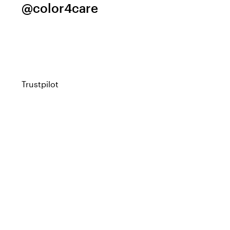
@color4care
Trustpilot