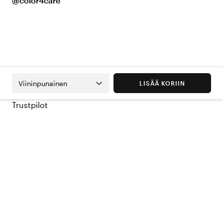
@color4care
Viininpunainen
LISÄÄ KORIIN
Trustpilot