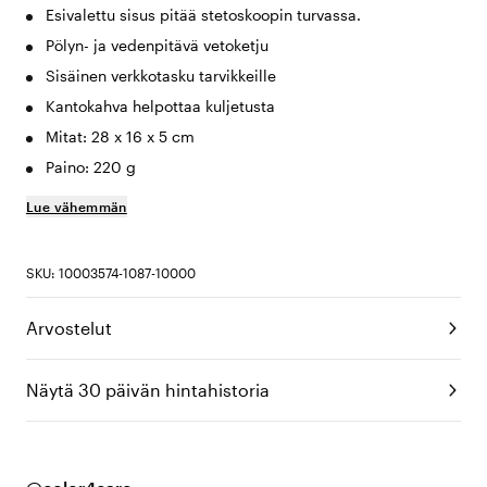
Esivalettu sisus pitää stetoskoopin turvassa.
Pölyn- ja vedenpitävä vetoketju
Sisäinen verkkotasku tarvikkeille
Kantokahva helpottaa kuljetusta
Mitat: 28 x 16 x 5 cm
Paino: 220 g
Lue vähemmän
SKU: 10003574-1087-10000
Arvostelut
Näytä 30 päivän hintahistoria