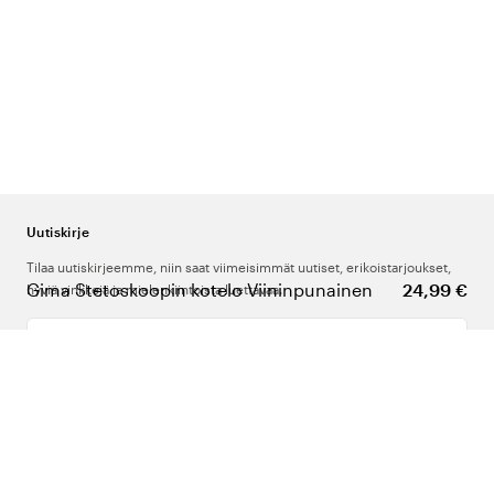
Uutiskirje
Tilaa uutiskirjeemme, niin saat viimeisimmät uutiset, erikoistarjoukset,
Gima Stetoskoopin kotelo Viininpunainen
24,99 €
hyviä vinkkejä ja mielenkiintoista luettavaa.
Kirjoita sähköpostiosoitteesi
Meistä
Tuki