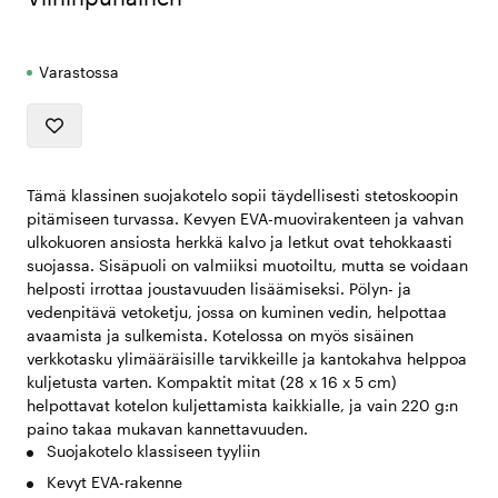
Varastossa
Tämä klassinen suojakotelo sopii täydellisesti stetoskoopin
pitämiseen turvassa. Kevyen EVA-muovirakenteen ja vahvan
ulkokuoren ansiosta herkkä kalvo ja letkut ovat tehokkaasti
suojassa. Sisäpuoli on valmiiksi muotoiltu, mutta se voidaan
helposti irrottaa joustavuuden lisäämiseksi. Pölyn- ja
vedenpitävä vetoketju, jossa on kuminen vedin, helpottaa
avaamista ja sulkemista. Kotelossa on myös sisäinen
verkkotasku ylimääräisille tarvikkeille ja kantokahva helppoa
kuljetusta varten. Kompaktit mitat (28 x 16 x 5 cm)
helpottavat kotelon kuljettamista kaikkialle, ja vain 220 g:n
paino takaa mukavan kannettavuuden.
Suojakotelo klassiseen tyyliin
Kevyt EVA-rakenne