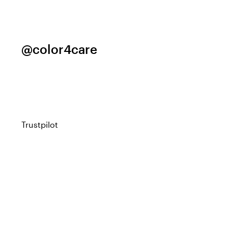
@color4care
Trustpilot