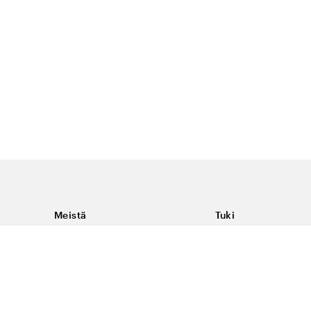
Meistä
Tuki
Tietoja Color4caresta
Ota yhteyttä
Yleisiä kysymyksiä
Ehdot
Toimitukset & palaut