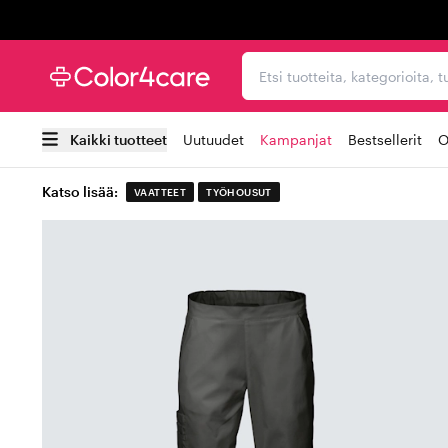
Trustpilot
Etsi tuotteita, kategorioi
Kaikki tuotteet
Uutuudet
Kampanjat
Bestsellerit
O
Katso lisää:
VAATTEET
TYÖHOUSUT