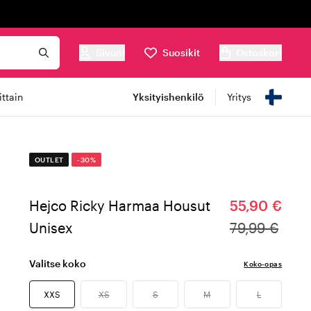
Sivuni
Suosikit
Ostoskori
ttain
Yksityishenkilö
Yritys
OUTLET
-30%
Hejco Ricky Harmaa Housut
55,90 €
Unisex
79,99 €
Valitse koko
Koko-opas
XXS
XS
S
M
L