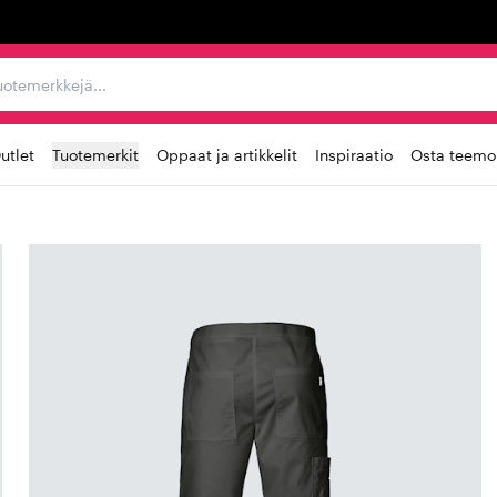
ta, tuotemerkkejä...
utlet
Tuotemerkit
Oppaat ja artikkelit
Inspiraatio
Osta teemoi