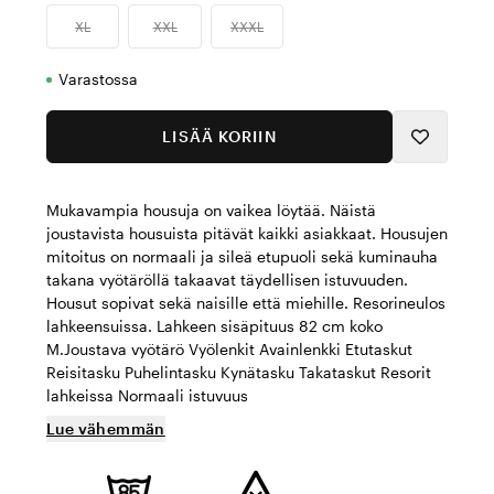
XL
XXL
XXXL
Varastossa
LISÄÄ KORIIN
Mukavampia housuja on vaikea löytää. Näistä
joustavista housuista pitävät kaikki asiakkaat. Housujen
mitoitus on normaali ja sileä etupuoli sekä kuminauha
takana vyötäröllä takaavat täydellisen istuvuuden.
Housut sopivat sekä naisille että miehille. Resorineulos
lahkeensuissa. Lahkeen sisäpituus 82 cm koko
M.Joustava vyötärö Vyölenkit Avainlenkki Etutaskut
Reisitasku Puhelintasku Kynätasku Takataskut Resorit
lahkeissa Normaali istuvuus
Lue vähemmän