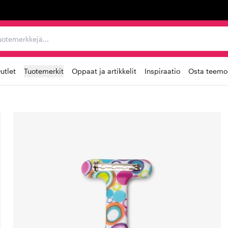
ta, tuotemerkkejä...
utlet
Tuotemerkit
Oppaat ja artikkelit
Inspiraatio
Osta teemoi