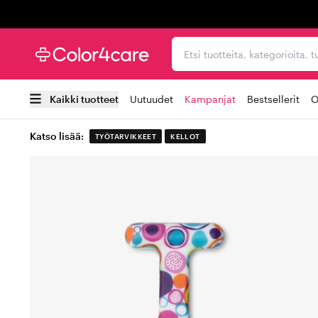
Trustpilot
Etsi tuotteita, kategorioi
Kaikki tuotteet
Uutuudet
Kampanjat
Bestsellerit
O
Katso lisää:
TYÖTARVIKKEET
KELLOT