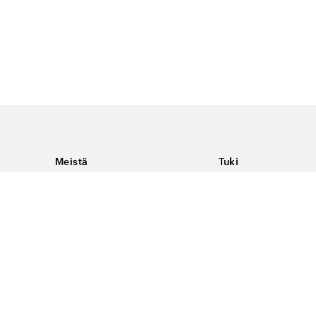
Meistä
Tuki
Tietoja Color4caresta
Ota yhteyttä
Yleisiä kysymyksiä
Ehdot
Toimitukset & palaut
Peruutus, palautus ja
virheilmoituksen te