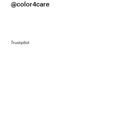
@color4care
Trustpilot