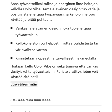
Anna työvaatteillesi raikas ja energinen ilme hoitajan
kellolla Color Vibe. Tämä eläväinen design tuo väriä ja
positiivista energiaa työpäivääsi, ja kello on helppo
käyttää ja pitää puhtaana.
Värikäs ja eläväinen design, joka tuo energiaa
työvaatteisiin
Kellokoneiston voi helposti irrottaa puhdistusta tai
värinvaihtoa varten
Kiinnitetään nopeasti ja turvallisesti hakaneulalla
Hoitajan kello Color Vibe on sekä toimiva että värikäs
yksityiskohta työvaatteisiin. Paristo sisältyy, joten voit
käyttää sitä heti!
Lue vähemmän
SKU: 40026034-1000-10000