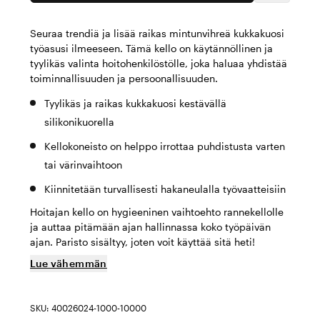
Seuraa trendiä ja lisää raikas mintunvihreä kukkakuosi
työasusi ilmeeseen. Tämä kello on käytännöllinen ja
tyylikäs valinta hoitohenkilöstölle, joka haluaa yhdistää
toiminnallisuuden ja persoonallisuuden.
Tyylikäs ja raikas kukkakuosi kestävällä
silikonikuorella
Kellokoneisto on helppo irrottaa puhdistusta varten
tai värinvaihtoon
Kiinnitetään turvallisesti hakaneulalla työvaatteisiin
Hoitajan kello on hygieeninen vaihtoehto rannekellolle
ja auttaa pitämään ajan hallinnassa koko työpäivän
ajan. Paristo sisältyy, joten voit käyttää sitä heti!
Lue vähemmän
SKU: 40026024-1000-10000