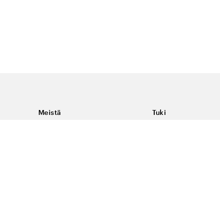
Meistä
Tuki
Tietoja Color4caresta
Ota yhteyttä
Yleisiä kysymyksiä
Ehdot
Toimitukset & palaut
Peruutus, palautus ja
virheilmoituksen te