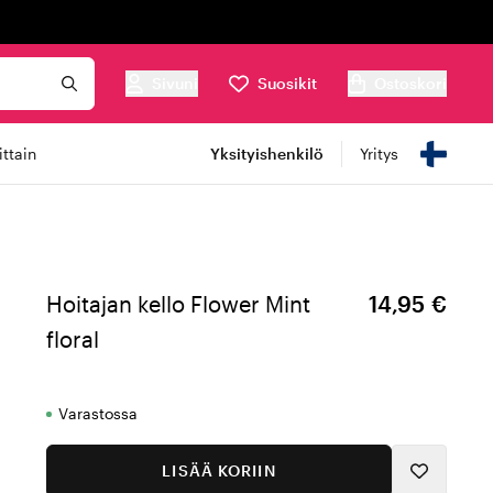
Sivuni
Suosikit
Ostoskori
ttain
Yksityishenkilö
Yritys
Hoitajan kello Flower Mint
14,95 €
floral
Varastossa
LISÄÄ KORIIN