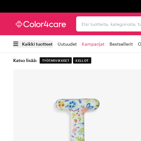
Trustpilot
Etsi tuotteita, kategorioi
Kaikki tuotteet
Uutuudet
Kampanjat
Bestsellerit
O
Katso lisää:
TYÖTARVIKKEET
KELLOT