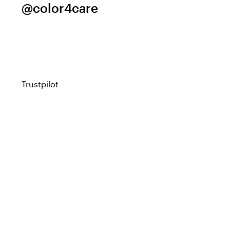
@color4care
Trustpilot