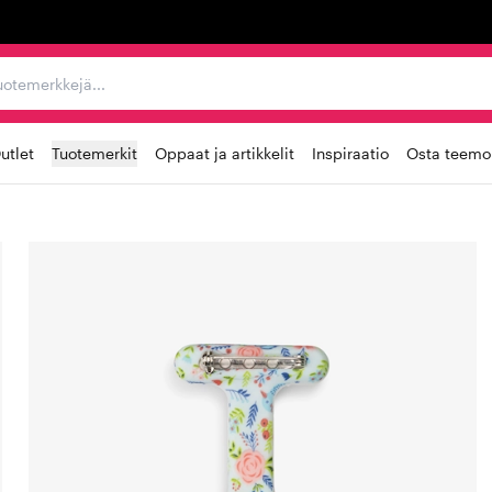
ta, tuotemerkkejä...
utlet
Tuotemerkit
Oppaat ja artikkelit
Inspiraatio
Osta teemoi