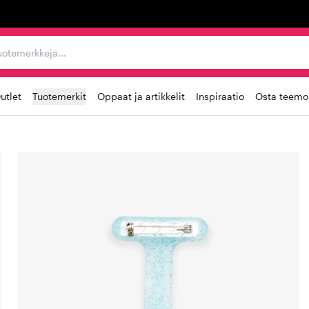
ta, tuotemerkkejä...
utlet
Tuotemerkit
Oppaat ja artikkelit
Inspiraatio
Osta teemoi