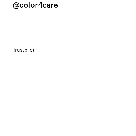
@color4care
Trustpilot