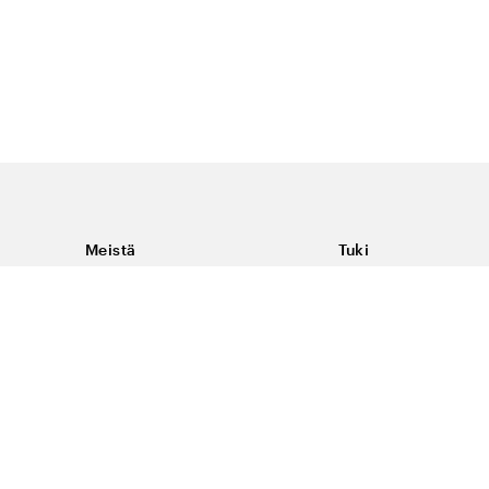
Meistä
Tuki
Tietoja Color4caresta
Ota yhteyttä
Yleisiä kysymyksiä
Ehdot
Toimitukset & palaut
Peruutus, palautus ja
virheilmoituksen te