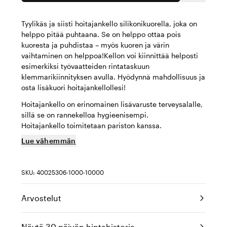
Tyylikäs ja siisti hoitajankello silikonikuorella, joka on
helppo pitää puhtaana. Se on helppo ottaa pois
kuoresta ja puhdistaa – myös kuoren ja värin
vaihtaminen on helppoa!Kellon voi kiinnittää helposti
esimerkiksi työvaatteiden rintataskuun
klemmarikiinnityksen avulla. Hyödynnä mahdollisuus ja
osta lisäkuori hoitajankellollesi!
Hoitajankello on erinomainen lisävaruste terveysalalle,
sillä se on rannekelloa hygieenisempi.
Hoitajankello toimitetaan pariston kanssa.
Lue vähemmän
SKU: 40025306-1000-10000
Arvostelut
Näytä 30 päivän hintahistoria