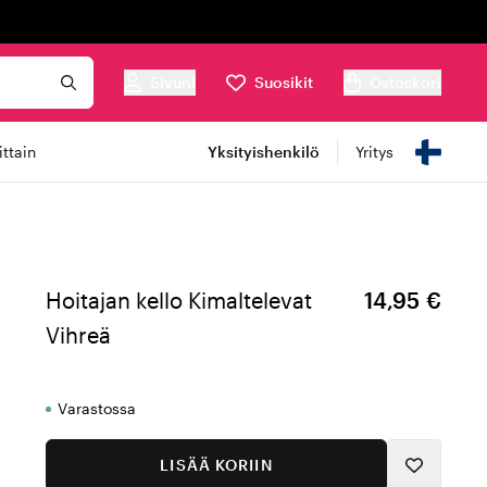
Sivuni
Suosikit
Ostoskori
ttain
Yksityishenkilö
Yritys
Hoitajan kello Kimaltelevat
14,95 €
Vihreä
Varastossa
LISÄÄ KORIIN