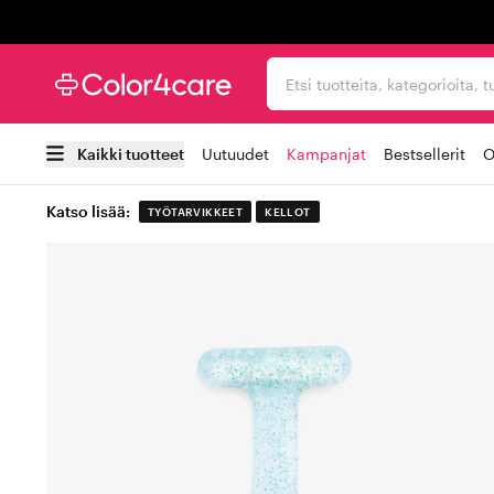
Trustpilot
Etsi tuotteita, kategorioi
Kaikki tuotteet
Uutuudet
Kampanjat
Bestsellerit
O
Katso lisää:
TYÖTARVIKKEET
KELLOT