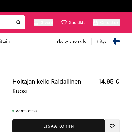
Sivuni
Suosikit
Ostoskori
ttain
Yksityishenkilö
Yritys
Hoitajan kello Raidallinen
14,95 €
Kuosi
Varastossa
LISÄÄ KORIIN