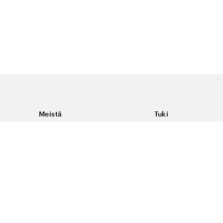
Meistä
Tuki
Tietoja Color4caresta
Ota yhteyttä
Yleisiä kysymyksiä
Ehdot
Toimitukset & palaut
Peruutus, palautus ja
virheilmoituksen te