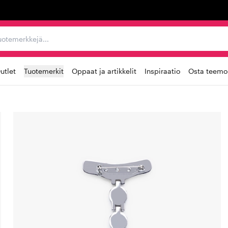
ta, tuotemerkkejä...
utlet
Tuotemerkit
Oppaat ja artikkelit
Inspiraatio
Osta teemoi