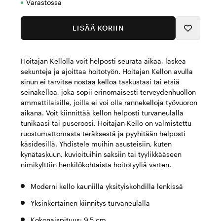
Varastossa
LISÄÄ KORIIN
Hoitajan Kellolla voit helposti seurata aikaa, laskea
sekunteja ja ajoittaa hoitotyön. Hoitajan Kellon avulla
sinun ei tarvitse nostaa kelloa taskustasi tai etsiä
seinäkelloa, joka sopii erinomaisesti terveydenhuollon
ammattilaisille, joilla ei voi olla rannekelloja työvuoron
aikana. Voit kiinnittää kellon helposti turvaneulalla
tunikaasi tai puseroosi. Hoitajan Kello on valmistettu
ruostumattomasta teräksestä ja pyyhitään helposti
käsidesillä. Yhdistele muihin asusteisiin, kuten
kynätaskuun, kuvioituihin saksiin tai tyylikkääseen
nimikylttiin henkilökohtaista hoitotyyliä varten.
Moderni kello kauniilla yksityiskohdilla lenkissä
Yksinkertainen kiinnitys turvaneulalla
Kokonaispituus: 9,5 cm