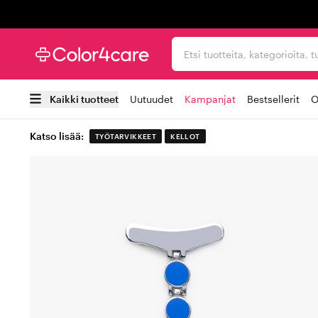
Trustpilot
Etsi tuotteita, kategorioi
Kaikki tuotteet
Uutuudet
Kampanjat
Bestsellerit
O
Katso lisää:
TYÖTARVIKKEET
KELLOT