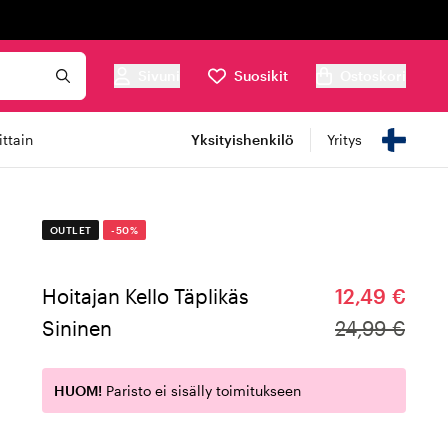
Sivuni
Suosikit
Ostoskori
ttain
Yksityishenkilö
Yritys
OUTLET
-50%
Hoitajan Kello Täplikäs
12,49 €
Sininen
24,99 €
HUOM!
Paristo ei sisälly toimitukseen