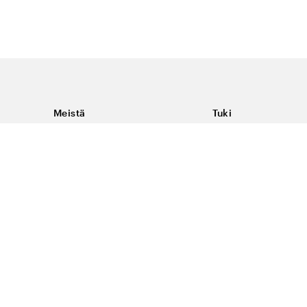
Meistä
Tuki
Tietoja Color4caresta
Ota yhteyttä
Yleisiä kysymyksiä
Ehdot
Toimitukset & palaut
Peruutus, palautus ja
virheilmoituksen te
Tietosuoja & evästee
#yescolor4care