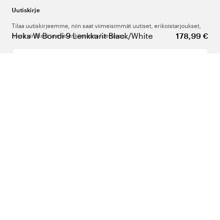
Uutiskirje
Tilaa uutiskirjeemme, niin saat viimeisimmät uutiset, erikoistarjoukset,
Hoka W Bondi 9 Lenkkarit Black/White
178,99 €
hyviä vinkkejä ja mielenkiintoista luettavaa.
Kirjoita sähköpostiosoitteesi
Meistä
Tuki
Seuraa meitä
Suomi