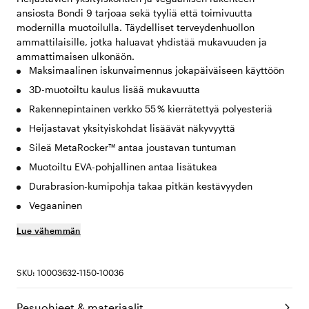
ansiosta Bondi 9 tarjoaa sekä tyyliä että toimivuutta
modernilla muotoilulla. Täydelliset terveydenhuollon
ammattilaisille, jotka haluavat yhdistää mukavuuden ja
ammattimaisen ulkonäön.
Maksimaalinen iskunvaimennus jokapäiväiseen käyttöön
3D-muotoiltu kaulus lisää mukavuutta
Rakennepintainen verkko 55 % kierrätettyä polyesteriä
Heijastavat yksityiskohdat lisäävät näkyvyyttä
Sileä MetaRocker™ antaa joustavan tuntuman
Muotoiltu EVA-pohjallinen antaa lisätukea
Durabrasion-kumipohja takaa pitkän kestävyyden
Vegaaninen
Lue vähemmän
SKU: 10003632-1150-10036
Pesuohjeet & materiaalit