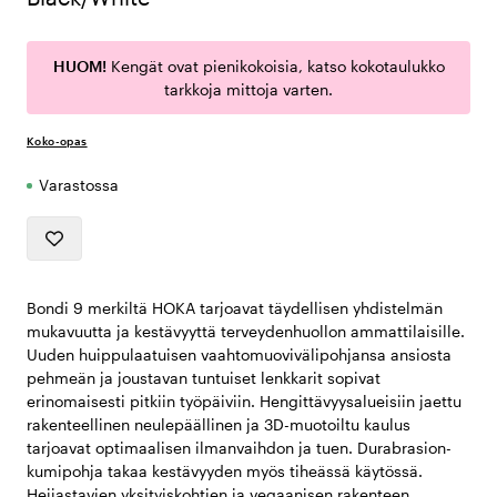
HUOM!
Kengät ovat pienikokoisia, katso kokotaulukko
tarkkoja mittoja varten.
Koko-opas
Varastossa
Bondi 9 merkiltä HOKA tarjoavat täydellisen yhdistelmän
mukavuutta ja kestävyyttä terveydenhuollon ammattilaisille.
Uuden huippulaatuisen vaahtomuovivälipohjansa ansiosta
pehmeän ja joustavan tuntuiset lenkkarit sopivat
erinomaisesti pitkiin työpäiviin. Hengittävyysalueisiin jaettu
rakenteellinen neulepäällinen ja 3D-muotoiltu kaulus
tarjoavat optimaalisen ilmanvaihdon ja tuen. Durabrasion-
kumipohja takaa kestävyyden myös tiheässä käytössä.
Heijastavien yksityiskohtien ja vegaanisen rakenteen