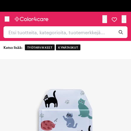
Trustpilot
Katso lisää:
TYÖTARVIKKEET
KYNÄTASKUT