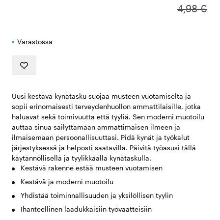
4,98 €
Varastossa
Uusi kestävä kynätasku suojaa musteen vuotamiselta ja
sopii erinomaisesti terveydenhuollon ammattilaisille, jotka
haluavat sekä toimivuutta että tyyliä. Sen moderni muotoilu
auttaa sinua säilyttämään ammattimaisen ilmeen ja
ilmaisemaan persoonallisuuttasi. Pidä kynät ja työkalut
järjestyksessä ja helposti saatavilla. Päivitä työasusi tällä
käytännöllisellä ja tyylikkäällä kynätaskulla.
Kestävä rakenne estää musteen vuotamisen
Kestävä ja moderni muotoilu
Yhdistää toiminnallisuuden ja yksilöllisen tyylin
Ihanteellinen laadukkaisiin työvaatteisiin