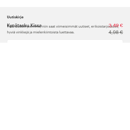
Uutiskirje
Kynätasku Kissa
3,49 €
Tilaa uutiskirjeemme, niin saat viimeisimmät uutiset, erikoistarjoukset,
4,98 €
hyviä vinkkejä ja mielenkiintoista luettavaa.
Kirjoita sähköpostiosoitteesi
Meistä
Tuki
Seuraa meitä
Suomi