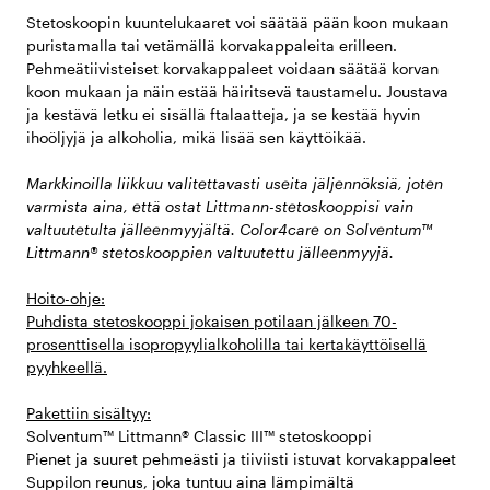
Stetoskoopin kuuntelukaaret voi säätää pään koon mukaan
puristamalla tai vetämällä korvakappaleita erilleen.
Pehmeätiivisteiset korvakappaleet voidaan säätää korvan
koon mukaan ja näin estää häiritsevä taustamelu. Joustava
ja kestävä letku ei sisällä ftalaatteja, ja se kestää hyvin
ihoöljyjä ja alkoholia, mikä lisää sen käyttöikää.
Markkinoilla liikkuu valitettavasti useita jäljennöksiä, joten
varmista aina, että ostat Littmann-stetoskooppisi vain
valtuutetulta jälleenmyyjältä. Color4care on Solventum™
Littmann® stetoskooppien valtuutettu jälleenmyyjä.
Hoito-ohje:
Puhdista stetoskooppi jokaisen potilaan jälkeen 70-
prosenttisella isopropyylialkoholilla tai kertakäyttöisellä
pyyhkeellä.
Pakettiin sisältyy:
Solventum™ Littmann® Classic III™ stetoskooppi
Pienet ja suuret pehmeästi ja tiiviisti istuvat korvakappaleet
Suppilon reunus, joka tuntuu aina lämpimältä