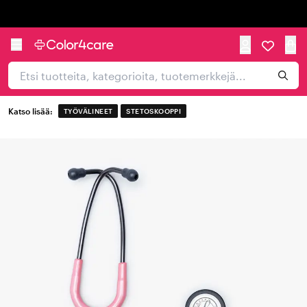
Trustpilot
Katso lisää:
TYÖVÄLINEET
STETOSKOOPPI