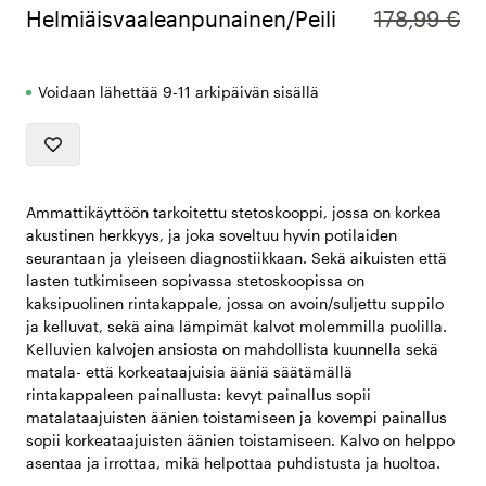
Helmiäisvaaleanpunainen/Peili
178,99 €
Voidaan lähettää 9-11 arkipäivän sisällä
Ammattikäyttöön tarkoitettu stetoskooppi, jossa on korkea
akustinen herkkyys, ja joka soveltuu hyvin potilaiden
seurantaan ja yleiseen diagnostiikkaan. Sekä aikuisten että
lasten tutkimiseen sopivassa stetoskoopissa on
kaksipuolinen rintakappale, jossa on avoin/suljettu suppilo
ja kelluvat, sekä aina lämpimät kalvot molemmilla puolilla.
Kelluvien kalvojen ansiosta on mahdollista kuunnella sekä
matala- että korkeataajuisia ääniä säätämällä
rintakappaleen painallusta: kevyt painallus sopii
matalataajuisten äänien toistamiseen ja kovempi painallus
sopii korkeataajuisten äänien toistamiseen. Kalvo on helppo
asentaa ja irrottaa, mikä helpottaa puhdistusta ja huoltoa.