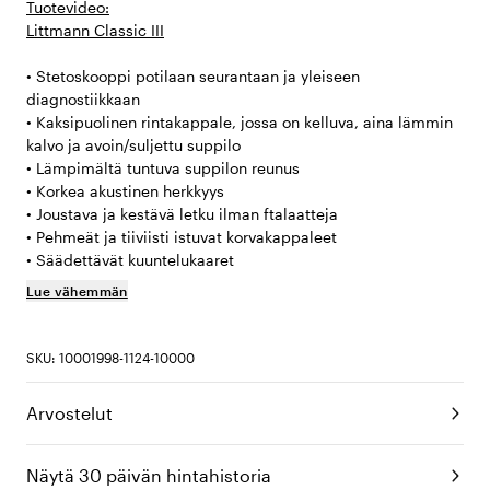
Tuotevideo:
Littmann Classic III
• Stetoskooppi potilaan seurantaan ja yleiseen
diagnostiikkaan
• Kaksipuolinen rintakappale, jossa on kelluva, aina lämmin
kalvo ja avoin/suljettu suppilo
• Lämpimältä tuntuva suppilon reunus
• Korkea akustinen herkkyys
• Joustava ja kestävä letku ilman ftalaatteja
• Pehmeät ja tiiviisti istuvat korvakappaleet
• Säädettävät kuuntelukaaret
Lue vähemmän
SKU: 10001998-1124-10000
Arvostelut
Näytä 30 päivän hintahistoria