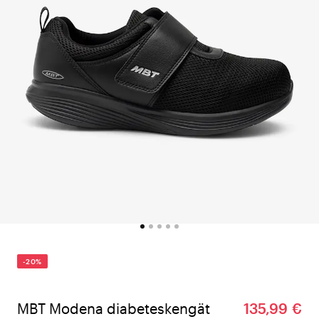
-20%
MBT Modena diabeteskengät
135,99 €