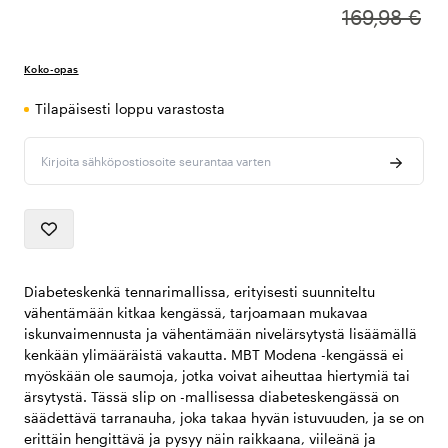
169,98 €
Koko-opas
Tilapäisesti loppu varastosta
Kirjoita sähköpostiosoite seurantaa varten
Diabeteskenkä tennarimallissa, erityisesti suunniteltu
vähentämään kitkaa kengässä, tarjoamaan mukavaa
iskunvaimennusta ja vähentämään nivelärsytystä lisäämällä
kenkään ylimääräistä vakautta. MBT Modena -kengässä ei
myöskään ole saumoja, jotka voivat aiheuttaa hiertymiä tai
ärsytystä. Tässä slip on -mallisessa diabeteskengässä on
säädettävä tarranauha, joka takaa hyvän istuvuuden, ja se on
erittäin hengittävä ja pysyy näin raikkaana, viileänä ja