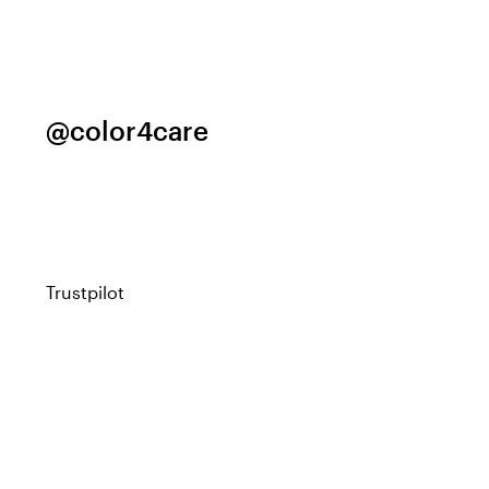
@color4care
Trustpilot