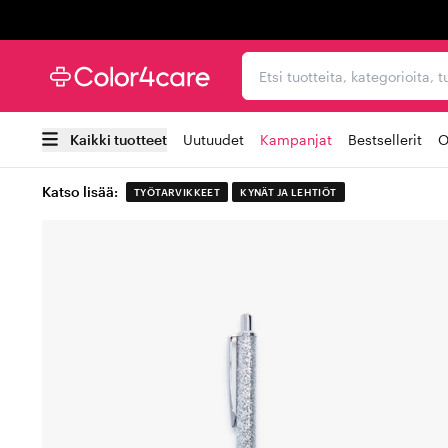
Trustpilot
Etsi tuotteita, kategorioi
Kaikki tuotteet
Uutuudet
Kampanjat
Bestsellerit
O
Katso lisää:
TYÖTARVIKKEET
KYNÄT JA LEHTIÖT