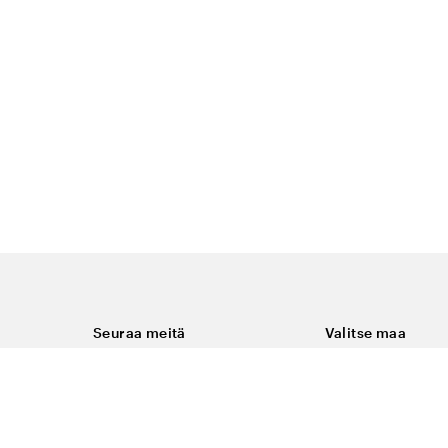
Seuraa meitä
Valitse maa
Facebook
Suomi
Instagram
Youtube