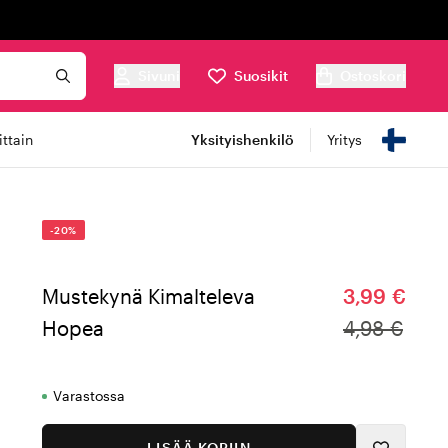
Sivuni
Suosikit
Ostoskori
ttain
Yksityishenkilö
Yritys
-20%
Mustekynä Kimalteleva
3,99 €
Hopea
4,98 €
Varastossa
LISÄÄ KORIIN