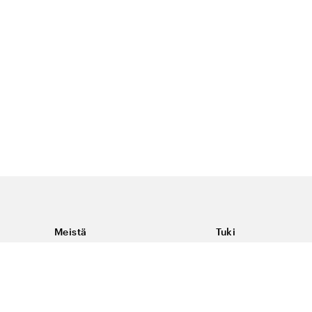
Meistä
Tuki
Tietoja Color4caresta
Ota yhteyttä
Yleisiä kysymyksiä
Ehdot