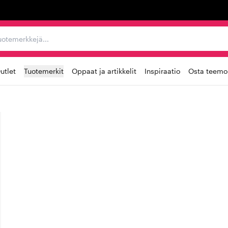
ta, tuotemerkkejä...
utlet
Tuotemerkit
Oppaat ja artikkelit
Inspiraatio
Osta teemoi