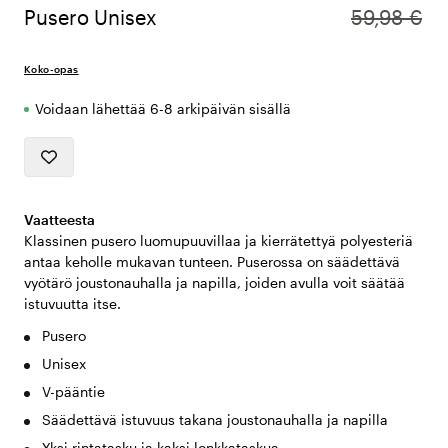
Pusero Unisex
59,98 €
Koko-opas
Voidaan lähettää 6-8 arkipäivän sisällä
Vaatteesta
Klassinen pusero luomupuuvillaa ja kierrätettyä polyesteriä
antaa keholle mukavan tunteen. Puserossa on säädettävä
vyötärö joustonauhalla ja napilla, joiden avulla voit säätää
istuvuutta itse.
Pusero
Unisex
V-pääntie
Säädettävä istuvuus takana joustonauhalla ja napilla
Yksi rintatasku ja kaksi lonkkataskua