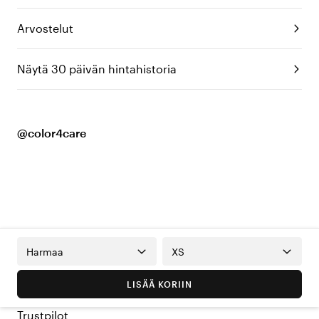
Arvostelut
Näytä 30 päivän hintahistoria
@color4care
Harmaa
XS
LISÄÄ KORIIN
Trustpilot