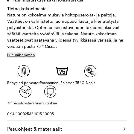
Tietoa kokoelmasta
Nature on kokoelma mukavia hoitopuseroita- ja paitoja.
Vaatteet on valmistettu luomupuuvillasta ja kierrätetystä
polyesteristä. Optimaalisen istuvuuden takaamiseksi voit
säätää vaatteita vyötäröllä ja takana. Nature-kokoelman
vaatteet ovat saatavana viidessä tyylikkäässä värissä, ja ne
voidaan pestä 75 ° C:ssa.
Lue vähemmän
Recycled polyester
Peseminen: Enintään 75 °C
Napit
Ympäristöystävällinen
3 taskua
SKU: 10002532-1015-10005
Pesuohjeet & materiaalit