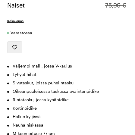
Naiset
75,99 €
Koko-opas
Varastossa
Väljempi malli, jossa V-kaulus
Lyhyet hihat
Sivutaskut, joissa puhelintasku
Oikeanpuoleisessa taskussa avaintenpidike
Rintatasku, jossa kynäpidike
Kortinpidike
Halkio kyljissä
Nauha niskassa
M-koon pituus: 77 cm