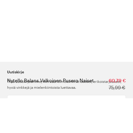
Uutiskirje
Nytello Balans Valkoinen Pusero Naiset
60,79 €
Tilaa uutiskirjeemme, niin saat viimeisimmät uutiset, erikoistarjoukset,
75,99 €
hyviä vinkkejä ja mielenkiintoista luettavaa.
Kirjoita sähköpostiosoitteesi
Meistä