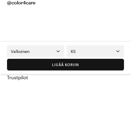
@color4care
Valkoinen
XS
LISÄÄ KORIIN
Trustpilot