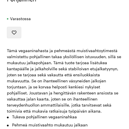
Varastossa
Tämä vegaaninahasta ja pehmeästä muistivaahtoytimestä
valmistettu pohjallinen takaa yksilöllisen istuvuuden, sillä se
mukautuu jalkapohjaan. Tämä tuote tarjoaa lisätukea
kantapäälle ja jalkaholville sekä stabiloivan etujalkatyynyn,
joten se tarjoaa sekä vakautta että ensiluokkaista
mukavuutta. Se on ihanteellinen väsyneiden jalkojen
torjuntaan, ja se korvaa helposti kenkiesi nykyiset
pohjalliset. Joustavan ja hengittävän rakenteen ansiosta se
vakauttaa jalan kaarta, joten se on ihanteellinen
terveydenhuollon ammattilaisille, jotka tarvitsevat sekä
toimivia että mukavia ratkaisuja työpäivän aikana.
Tukeva pohjallinen vegaaninahkaa
Pehmeä muistivaahto mukautuu jalkaan