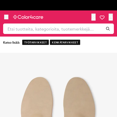
Trustpilot
Katso lisää:
TYÖTARVIKKEET
KENKÄTARVIKKEET