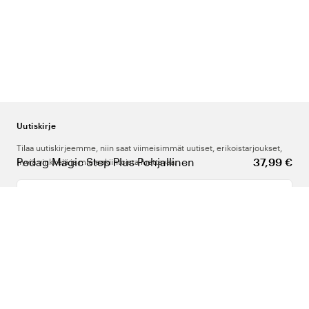
Uutiskirje
Tilaa uutiskirjeemme, niin saat viimeisimmät uutiset, erikoistarjoukset,
Pedag Magic Step Plus Pohjallinen
37,99 €
hyviä vinkkejä ja mielenkiintoista luettavaa.
Kirjoita sähköpostiosoitteesi
Meistä
Tuki
Seuraa meitä