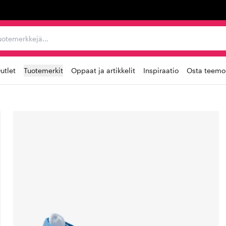
ta, tuotemerkkejä...
utlet
Tuotemerkit
Oppaat ja artikkelit
Inspiraatio
Osta teemoi