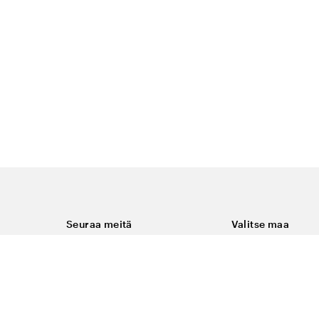
Seuraa meitä
Valitse maa
Facebook
Suomi
Instagram
Youtube
ukset
LinkedIn