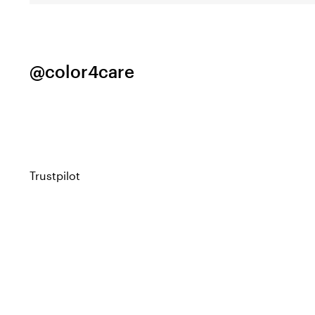
@color4care
Trustpilot