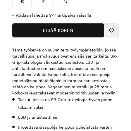
40
41
42
Voidaan lähettää 9-11 arkipäivän sisällä
LISÄÄ KORIIN
Tämä työkenkä on suunniteltu työympäristöihin, joissa
turvallisuus ja mukavuus ovat ensisijaisen tärkeitä. SR-
Grip-teknologian liukastumiseneston, ESD- ja
antistaattisten ominaisuuksien ansiosta malli on
turvallinen valinta työpaikalle. Irrotettava sisäpohja
mahdollistaa räätälöinnin ja tarranauhan ansiosta
säätö on helppoa. Vegaaninen muotoilu ja 28 mm:n
korkokorkeus takaavat modernin toimivuuden ja tyylin.
Tossut, joissa on SR-Grip-teknologia hyvän pidon
takaamiseksi
ESD ja antistaattinen
Irrotettava sisäpohja helppoa puhdistusta varten