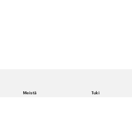
Meistä
Tuki
Tietoja Color4caresta
Ota yhteyttä
Yleisiä kysymyksiä
Ehdot
Toimitukset & palaut