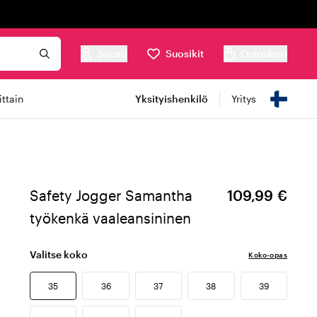
Sivuni
Suosikit
Ostoskori
ttain
Yksityishenkilö
Yritys
Safety Jogger Samantha
109,99 €
työkenkä vaaleansininen
Valitse koko
Koko-opas
35
36
37
38
39