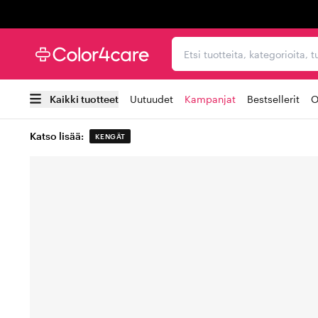
Trustpilot
Etsi tuotteita, kategorioi
Kaikki tuotteet
Uutuudet
Kampanjat
Bestsellerit
O
Katso lisää:
KENGÄT