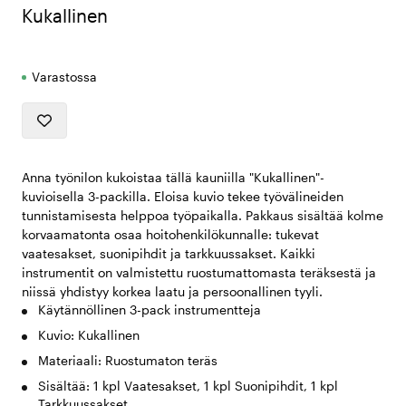
Kukallinen
Varastossa
Anna työnilon kukoistaa tällä kauniilla "Kukallinen"-
kuvioisella 3-packilla. Eloisa kuvio tekee työvälineiden
tunnistamisesta helppoa työpaikalla. Pakkaus sisältää kolme
korvaamatonta osaa hoitohenkilökunnalle: tukevat
vaatesakset, suonipihdit ja tarkkuussakset. Kaikki
instrumentit on valmistettu ruostumattomasta teräksestä ja
niissä yhdistyy korkea laatu ja persoonallinen tyyli.
Käytännöllinen 3-pack instrumentteja
Kuvio: Kukallinen
Materiaali: Ruostumaton teräs
Sisältää: 1 kpl Vaatesakset, 1 kpl Suonipihdit, 1 kpl
Tarkkuussakset