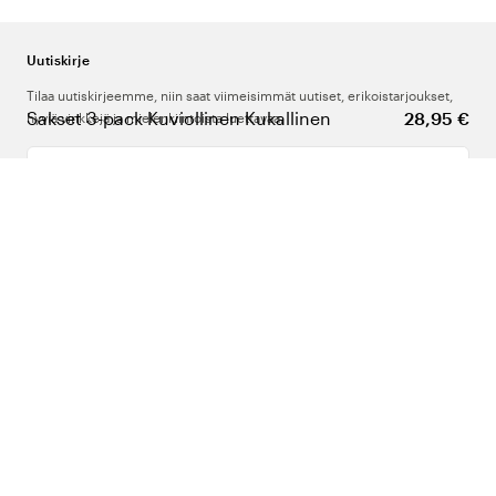
Uutiskirje
Tilaa uutiskirjeemme, niin saat viimeisimmät uutiset, erikoistarjoukset,
Sakset 3-pack Kuviollinen Kukallinen
28,95 €
hyviä vinkkejä ja mielenkiintoista luettavaa.
Kirjoita sähköpostiosoitteesi
Meistä
Tuki
Seuraa meitä
Suomi