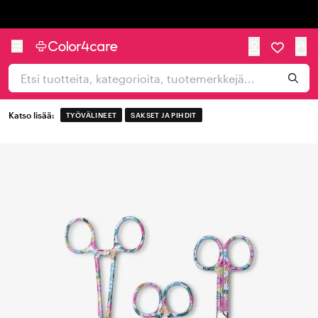
Trustpilot
Katso lisää:
TYÖVÄLINEET
SAKSET JA PIHDIT