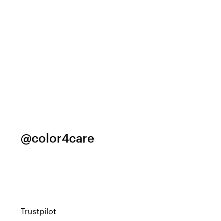
@color4care
Trustpilot