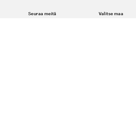
Seuraa meitä
Valitse maa
Facebook
Suomi
Instagram
Youtube
ukset
LinkedIn
keminen
t