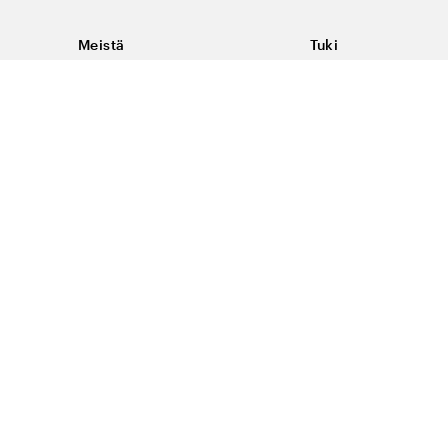
Meistä
Tuki
Tietoja Color4caresta
Ota yhteyttä
Yleisiä kysymyksiä
Ehdot
Toimitukset & palaut
Peruutus, palautus ja
virheilmoituksen te
Tietosuoja & evästee
#yescolor4care