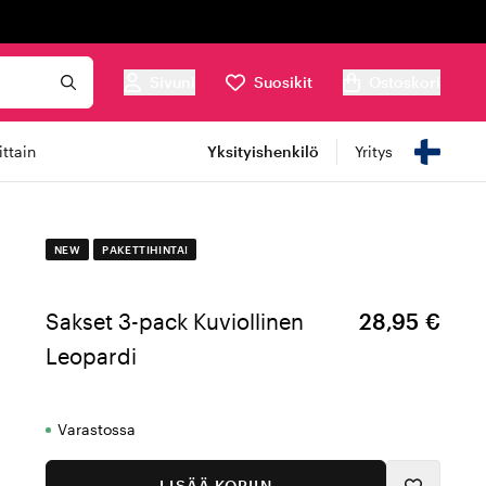
Sivuni
Suosikit
Ostoskori
ttain
Yksityishenkilö
Yritys
NEW
PAKETTIHINTA!
Sakset 3-pack Kuviollinen
28,95 €
Leopardi
Varastossa
LISÄÄ KORIIN