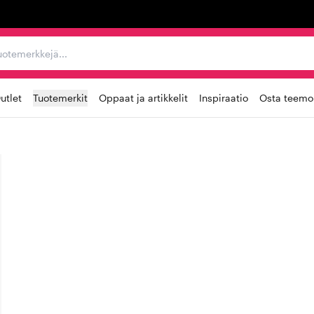
ta, tuotemerkkejä...
utlet
Tuotemerkit
Oppaat ja artikkelit
Inspiraatio
Osta teemoi