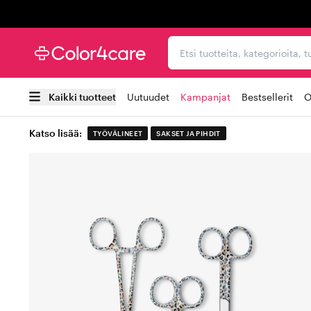
Trustpilot
Etsi tuotteita, kategorioi
Kaikki tuotteet
Uutuudet
Kampanjat
Bestsellerit
O
Katso lisää:
TYÖVÄLINEET
SAKSET JA PIHDIT