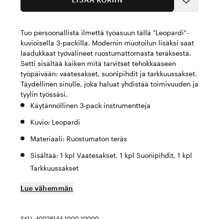
Tuo persoonallista ilmettä työasuun tällä "Leopardi"-
kuvioisella 3-packilla. Modernin muotoilun lisäksi saat
laadukkaat työvälineet ruostumattomasta teräksestä.
Setti sisältää kaiken mitä tarvitset tehokkaaseen
työpäivään: vaatesakset, suonipihdit ja tarkkuussakset.
Täydellinen sinulle, joka haluat yhdistää toimivuuden ja
tyylin työssäsi.
Käytännöllinen 3-pack instrumentteja
Kuvio: Leopardi
Materiaali: Ruostumaton teräs
Sisältää: 1 kpl Vaatesakset, 1 kpl Suonipihdit, 1 kpl
Tarkkuussakset
Lue vähemmän
SKU: 40026144-1000-10000