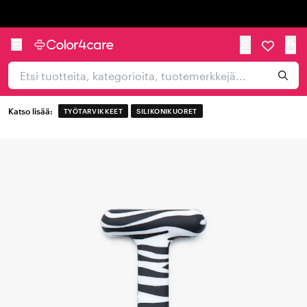
Trustpilot
Katso lisää:
TYÖTARVIKKEET
SILIKONIKUORET