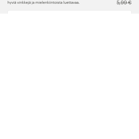
5,99 €
hyviä vinkkejä ja mielenkiintoista luettavaa.
Kirjoita sähköpostiosoitteesi
Meistä
Tuki
Seuraa meitä
Suomi
Copyright © 2026 , Color4care