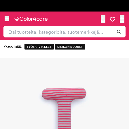
Trustpilot
Katso lisää:
TYÖTARVIKKEET
SILIKONIKUORET