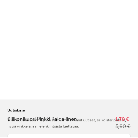
Uutiskirje
Silikonikuori Pinkki Raidallinen
1,79 €
Tilaa uutiskirjeemme, niin saat viimeisimmät uutiset, erikoistarjoukset,
5,90 €
hyviä vinkkejä ja mielenkiintoista luettavaa.
Kirjoita sähköpostiosoitteesi