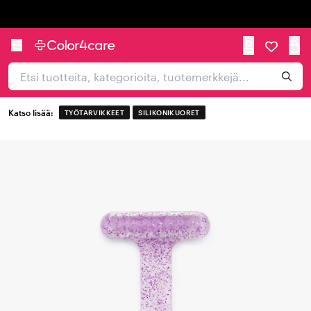
Trustpilot
Katso lisää:
TYÖTARVIKKEET
SILIKONIKUORET