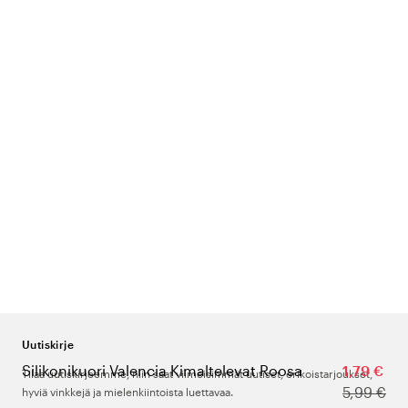
Uutiskirje
Silikonikuori Valencia Kimaltelevat Roosa
1,79 €
Tilaa uutiskirjeemme, niin saat viimeisimmät uutiset, erikoistarjoukset,
5,99 €
hyviä vinkkejä ja mielenkiintoista luettavaa.