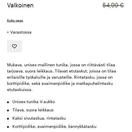
Valkoinen
54,99 €
Koko-opas
Varastossa
Mukava, unisex-mallinen tunika, jossa on riittävästi tilaa
tarjoava, suora leikkaus. Tilavat etutaskut, joissa on tilaa
erilaisille työkaluille ja varusteille. Rintatasku, jossa on
korttipidike, sekä avaimenpidike ja matkapuhelintasku
etutaskuissa.
Unisex-tunika V-aukko
Tilava, suora leikkaus
Kaksi sivutaskua, rintatasku
Korttipidike, avaimenpidike, kännykkätasku