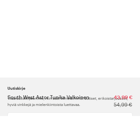
Uutiskirje
South West Astor Tunika Valkoinen
43,99 €
Tilaa uutiskirjeemme, niin saat viimeisimmät uutiset, erikoistarjoukset,
54,99 €
hyviä vinkkejä ja mielenkiintoista luettavaa.
Kirjoita sähköpostiosoitteesi