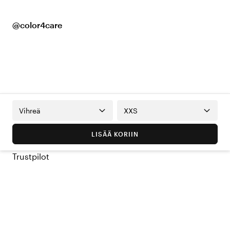
@color4care
Vihreä
XXS
LISÄÄ KORIIN
Trustpilot