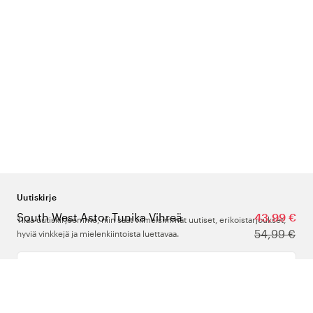
Uutiskirje
South West Astor Tunika Vihreä
43,99 €
Tilaa uutiskirjeemme, niin saat viimeisimmät uutiset, erikoistarjoukset,
54,99 €
hyviä vinkkejä ja mielenkiintoista luettavaa.
Kirjoita sähköpostiosoitteesi