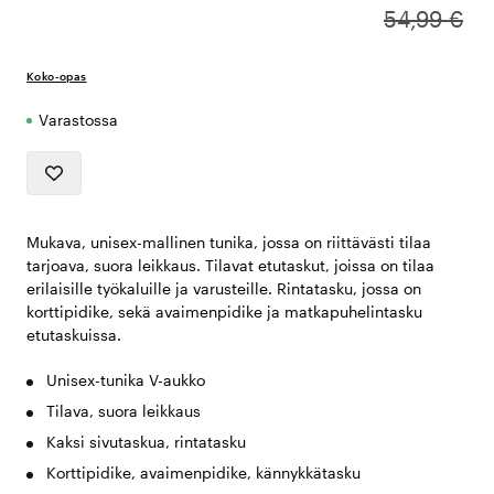
54,99 €
Koko-opas
Varastossa
Mukava, unisex-mallinen tunika, jossa on riittävästi tilaa
tarjoava, suora leikkaus. Tilavat etutaskut, joissa on tilaa
erilaisille työkaluille ja varusteille. Rintatasku, jossa on
korttipidike, sekä avaimenpidike ja matkapuhelintasku
etutaskuissa.
Unisex-tunika V-aukko
Tilava, suora leikkaus
Kaksi sivutaskua, rintatasku
Korttipidike, avaimenpidike, kännykkätasku