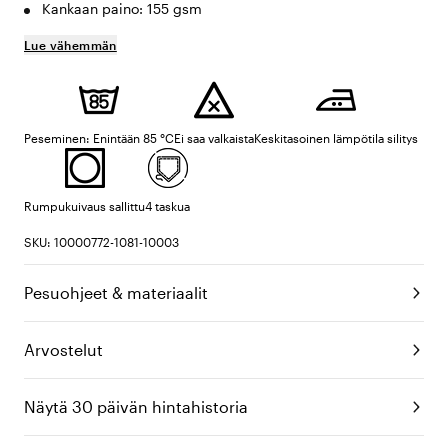
Kankaan paino: 155 gsm
Lue vähemmän
Peseminen: Enintään 85 °C
Ei saa valkaista
Keskitasoinen lämpötila silitys
Rumpukuivaus sallittu
4 taskua
SKU: 10000772-1081-10003
Pesuohjeet & materiaalit
Arvostelut
Näytä 30 päivän hintahistoria