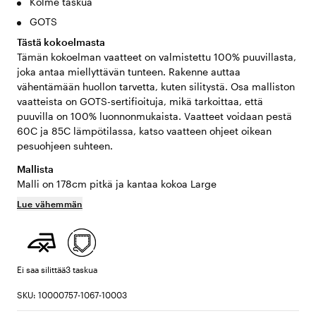
Kolme taskua
GOTS
Tästä kokoelmasta
Tämän kokoelman vaatteet on valmistettu 100% puuvillasta,
joka antaa miellyttävän tunteen. Rakenne auttaa
vähentämään huollon tarvetta, kuten silitystä. Osa malliston
vaatteista on GOTS-sertifioituja, mikä tarkoittaa, että
puuvilla on 100% luonnonmukaista. Vaatteet voidaan pestä
60C ja 85C lämpötilassa, katso vaatteen ohjeet oikean
pesuohjeen suhteen.
Mallista
Malli on 178cm pitkä ja kantaa kokoa Large
Lue vähemmän
Ei saa silittää
3 taskua
SKU: 10000757-1067-10003