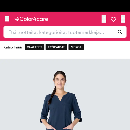
Trustpilot
Katso lisää:
VAATTEET
TYÖPAIDAT
MEKOT