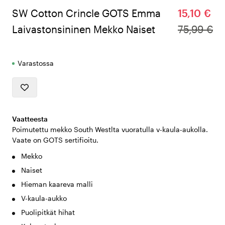
SW Cotton Crincle GOTS Emma
15,10 €
Laivastonsininen Mekko Naiset
75,99 €
Varastossa
Vaatteesta
Poimutettu mekko South Westlta vuoratulla v-kaula-aukolla.
Vaate on GOTS sertifioitu.
Mekko
Naiset
Hieman kaareva malli
V-kaula-aukko
Puolipitkät hihat