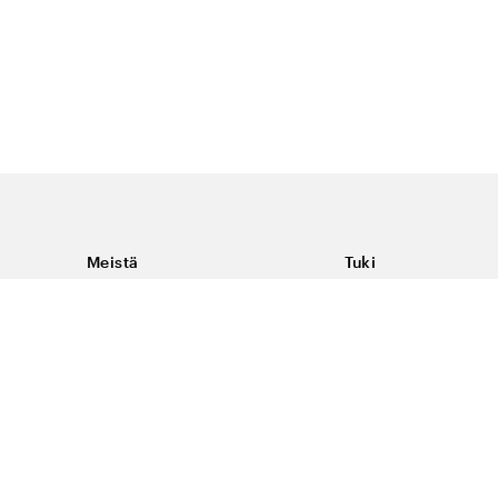
Meistä
Tuki
Tietoja Color4caresta
Ota yhteyttä
Yleisiä kysymyksiä
Ehdot
Toimitukset & palaut
Peruutus, palautus ja
virheilmoituksen te