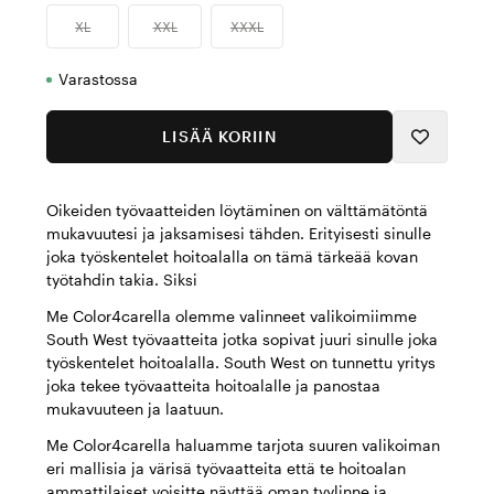
XL
XXL
XXXL
Varastossa
LISÄÄ KORIIN
Oikeiden työvaatteiden löytäminen on välttämätöntä
mukavuutesi ja jaksamisesi tähden. Erityisesti sinulle
joka työskentelet hoitoalalla on tämä tärkeää kovan
työtahdin takia. Siksi
Me Color4carella olemme valinneet valikoimiimme
South West työvaatteita jotka sopivat juuri sinulle joka
työskentelet hoitoalalla. South West on tunnettu yritys
joka tekee työvaatteita hoitoalalle ja panostaa
mukavuuteen ja laatuun.
Me Color4carella haluamme tarjota suuren valikoiman
eri mallisia ja värisä työvaatteita että te hoitoalan
ammattilaiset voisitte näyttää oman tyylinne ja