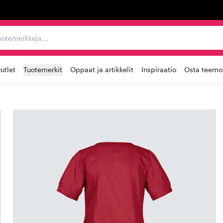
ta, tuotemerkkejä...
utlet
Tuotemerkit
Oppaat ja artikkelit
Inspiraatio
Osta teemoi