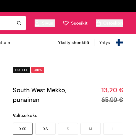
Sivuni
Suosikit
Ostoskori
ttain
Yksityishenkilö
Yritys
OUTLET
-80%
South West Mekko,
13,20 €
punainen
65,99 €
Valitse koko
XXS
XS
S
M
L