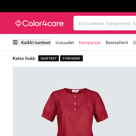
Trustpilot
Etsi tuotteita, kategorioi
Kaikki tuotteet
Uutuudet
Kampanjat
Bestsellerit
O
Katso lisää:
VAATTEET
TYÖPAIDAT