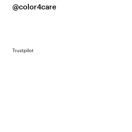
@color4care
Trustpilot