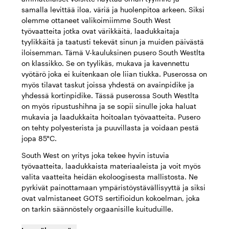
samalla levittää iloa, väriä ja huolenpitoa arkeen. Siksi
olemme ottaneet valikoimiimme South West
työvaatteita jotka ovat värikkäitä, laadukkaitaja
tyylikkäitä ja taatusti tekevät sinun ja muiden päivästä
iloisemman. Tämä V-kauluksinen pusero South Westlta
on klassikko. Se on tyylikäs, mukava ja kavennettu
vyötärö joka ei kuitenkaan ole liian tiukka. Puserossa on
myös tilavat taskut joissa yhdestä on avainpidike ja
yhdessä kortinpidike. Tässä puserossa South Westlta
on myös ripustushihna ja se sopii sinulle joka haluat
mukavia ja laadukkaita hoitoalan työvaatteita. Pusero
on tehty polyesterista ja puuvillasta ja voidaan pestä
jopa 85°C.
South West on yritys joka tekee hyvin istuvia
työvaatteita, laadukkaista materiaaleista ja voit myös
valita vaatteita heidän ekoloogisesta mallistosta. Ne
pyrkivät painottamaan ympäristöystävällisyyttä ja siksi
ovat valmistaneet GOTS sertifioidun kokoelman, joka
on tarkin säännöstely orgaanisille kuituduille.