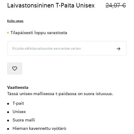
Laivastonsininen T-Paita Unisex
24,97 €
Koko-opas
Tilapäisesti loppu varastosta
Kirjoita sähköpostiosoite seurantaa varten
Vaatteesta
Tässä unisex-mallisessa t-paidassa on suora istuvuus.
T-pait
Unisex
Suora malli
Hieman kavennettu vyötärö