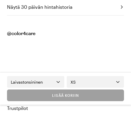
Näytä 30 päivän hintahistoria
@color4care
Laivastonsininen
XS
LISÄÄ KORIIN
Trustpilot