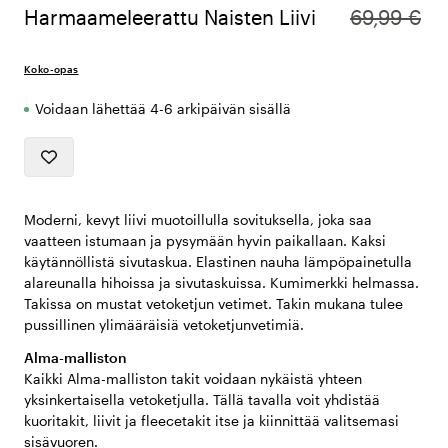
Harmaameleerattu Naisten Liivi
69,99 €
Koko-opas
Voidaan lähettää 4-6 arkipäivän sisällä
Moderni, kevyt liivi muotoillulla sovituksella, joka saa
vaatteen istumaan ja pysymään hyvin paikallaan. Kaksi
käytännöllistä sivutaskua. Elastinen nauha lämpöpainetulla
alareunalla hihoissa ja sivutaskuissa. Kumimerkki helmassa.
Takissa on mustat vetoketjun vetimet. Takin mukana tulee
pussillinen ylimääräisiä vetoketjunvetimiä.
Alma-malliston
Kaikki Alma-malliston takit voidaan nykäistä yhteen
yksinkertaisella vetoketjulla. Tällä tavalla voit yhdistää
kuoritakit, liivit ja fleecetakit itse ja kiinnittää valitsemasi
sisävuoren.