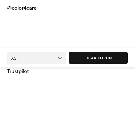
@color4care
XS
LISÄÄ KORIIN
Trustpilot