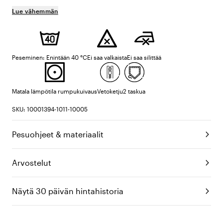
Lue vähemmän
Peseminen: Enintään 40 °C
Ei saa valkaista
Ei saa silittää
Matala lämpötila rumpukuivaus
Vetoketju
2 taskua
SKU: 10001394-1011-10005
Pesuohjeet & materiaalit
Arvostelut
Näytä 30 päivän hintahistoria