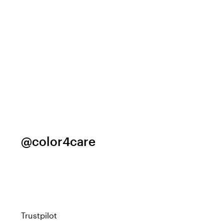
@color4care
Trustpilot