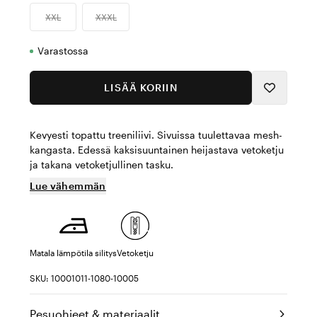
XXL
XXXL
Varastossa
LISÄÄ KORIIN
Kevyesti topattu treeniliivi. Sivuissa tuulettavaa mesh-
kangasta. Edessä kaksisuuntainen heijastava vetoketju
ja takana vetoketjullinen tasku.
Lue vähemmän
Matala lämpötila silitys
Vetoketju
SKU: 10001011-1080-10005
Pesuohjeet & materiaalit