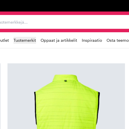
ta, tuotemerkkejä...
utlet
Tuotemerkit
Oppaat ja artikkelit
Inspiraatio
Osta teemoi