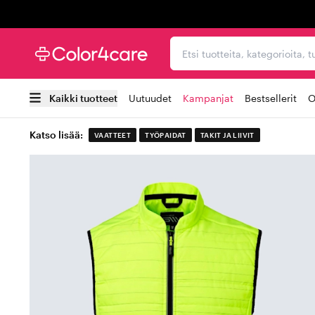
Trustpilot
Etsi tuotteita, kategorioi
Kaikki tuotteet
Uutuudet
Kampanjat
Bestsellerit
O
Katso lisää:
VAATTEET
TYÖPAIDAT
TAKIT JA LIIVIT