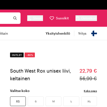
Sivuni
Suosikit
Ostoskori
ttain
Yksityishenkilö
Yritys
OUTLET
-60%
South West Rox unisex liivi,
22,79 €
keltainen
56,99 €
Valitse koko
Koko-opas
XS
S
M
L
XL