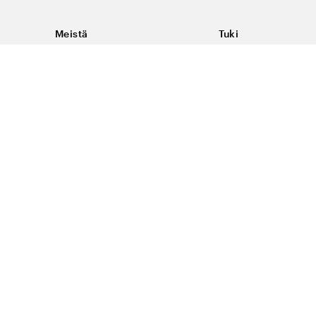
Meistä
Tuki
Tietoja Color4caresta
Ota yhteyttä
Yleisiä kysymyksiä
Ehdot
Toimitukset & palaut
Peruutus, palautus ja
virheilmoituksen te
Tietosuoja & evästee
#yescolor4care