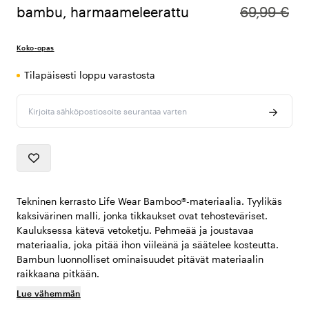
bambu, harmaameleerattu
69,99 €
Koko-opas
Tilapäisesti loppu varastosta
Kirjoita sähköpostiosoite seurantaa varten
Tekninen kerrasto Life Wear Bamboo®-materiaalia. Tyylikäs
kaksivärinen malli, jonka tikkaukset ovat tehosteväriset.
Kauluksessa kätevä vetoketju. Pehmeää ja joustavaa
materiaalia, joka pitää ihon viileänä ja säätelee kosteutta.
Bambun luonnolliset ominaisuudet pitävät materiaalin
raikkaana pitkään.
Lue vähemmän