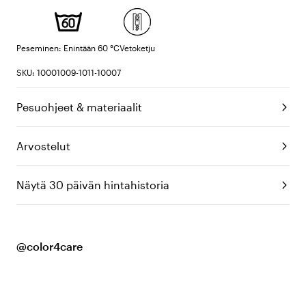
Peseminen: Enintään 60 °C
Vetoketju
SKU: 10001009-1011-10007
Pesuohjeet & materiaalit
Arvostelut
Näytä 30 päivän hintahistoria
@color4care