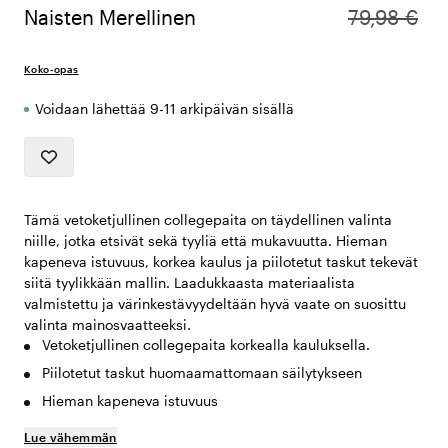
Naisten Merellinen
79,98 €
Koko-opas
Voidaan lähettää 9-11 arkipäivän sisällä
Tämä vetoketjullinen collegepaita on täydellinen valinta
niille, jotka etsivät sekä tyyliä että mukavuutta. Hieman
kapeneva istuvuus, korkea kaulus ja piilotetut taskut tekevät
siitä tyylikkään mallin. Laadukkaasta materiaalista
valmistettu ja värinkestävyydeltään hyvä vaate on suosittu
valinta mainosvaatteeksi.
Vetoketjullinen collegepaita korkealla kauluksella.
Piilotetut taskut huomaamattomaan säilytykseen
Hieman kapeneva istuvuus
Lue vähemmän