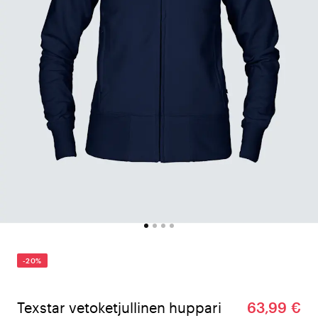
-20%
Texstar vetoketjullinen huppari
63,99 €