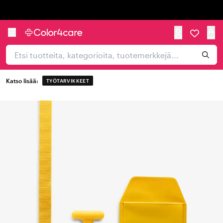
Trustpilot
Katso lisää:
TYÖTARVIKKEET