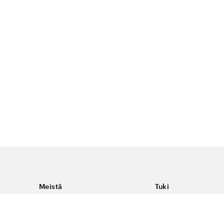
Meistä
Tuki
Tietoja Color4caresta
Ota yhteyttä
Yleisiä kysymyksiä