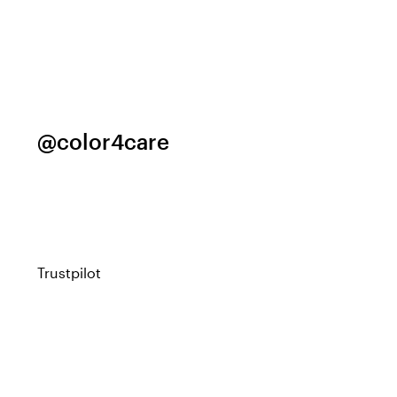
@color4care
Trustpilot