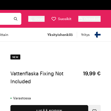
Sivuni
Suosikit
Ostoskori
ttain
Yksityishenkilö
Yritys
NEW
Vattenflaska Fixing Not
19,99 €
Included
Varastossa
LISÄÄ KORIIN