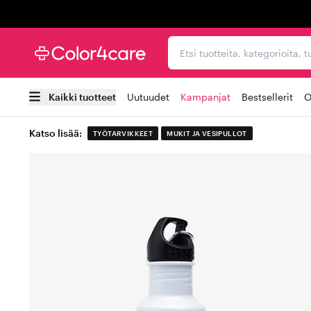
Trustpilot
Etsi tuotteita, kategorioi
Kaikki tuotteet
Uutuudet
Kampanjat
Bestsellerit
O
Katso lisää:
TYÖTARVIKKEET
MUKIT JA VESIPULLOT