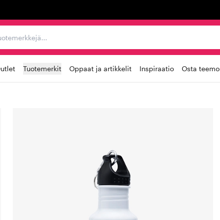
ta, tuotemerkkejä...
utlet
Tuotemerkit
Oppaat ja artikkelit
Inspiraatio
Osta teemoi