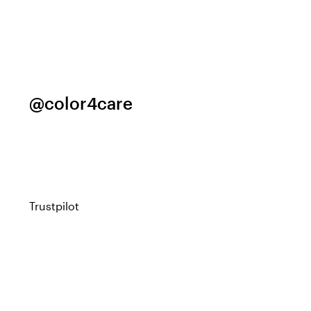
@color4care
Trustpilot