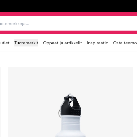
ta, tuotemerkkejä...
utlet
Tuotemerkit
Oppaat ja artikkelit
Inspiraatio
Osta teemoi