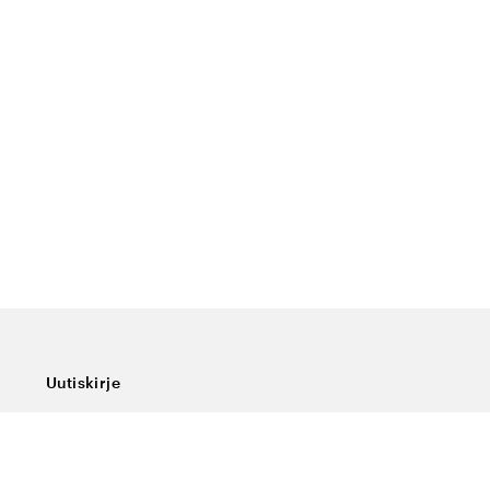
Uutiskirje
Tilaa uutiskirjeemme, niin saat viimeisimmät uutiset,
erikoistarjoukset, hyviä vinkkejä ja mielenkiintoista
luettavaa.