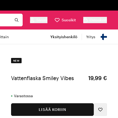
Sivuni
Suosikit
Ostoskori
ttain
Yksityishenkilö
Yritys
NEW
Vattenflaska Smiley Vibes
19,99 €
Varastossa
LISÄÄ KORIIN