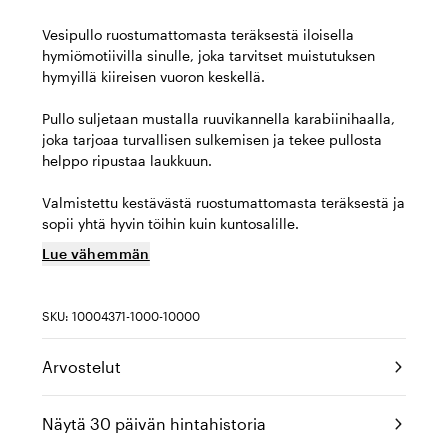
Vesipullo ruostumattomasta teräksestä iloisella
hymiömotiivilla sinulle, joka tarvitset muistutuksen
hymyillä kiireisen vuoron keskellä.
Pullo suljetaan mustalla ruuvikannella karabiinihaalla,
joka tarjoaa turvallisen sulkemisen ja tekee pullosta
helppo ripustaa laukkuun.
Valmistettu kestävästä ruostumattomasta teräksestä ja
sopii yhtä hyvin töihin kuin kuntosalille.
Lue vähemmän
SKU: 10004371-1000-10000
Arvostelut
Näytä 30 päivän hintahistoria