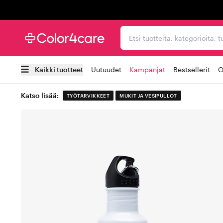
Trustpilot
Etsi tuotteita, kategorioi
Kaikki tuotteet
Uutuudet
Kampanjat
Bestsellerit
O
Katso lisää:
TYÖTARVIKKEET
MUKIT JA VESIPULLOT