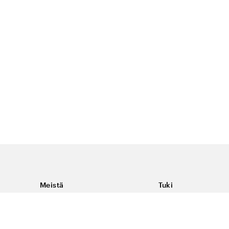
Meistä
Tuki
Tietoja Color4caresta
Ota yhteyttä
Yleisiä kysymyksiä