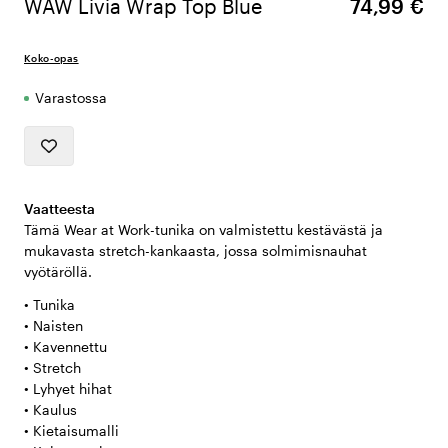
WAW Livia Wrap Top Blue
74,99 €
Koko-opas
Varastossa
Vaatteesta
Tämä Wear at Work-tunika on valmistettu kestävästä ja
mukavasta stretch-kankaasta, jossa solmimisnauhat
vyötäröllä.
• Tunika
• Naisten
• Kavennettu
• Stretch
• Lyhyet hihat
• Kaulus
• Kietaisumalli