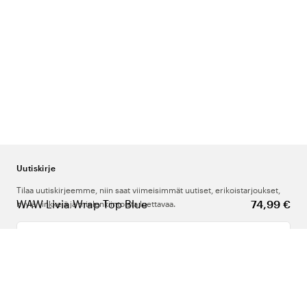
Uutiskirje
Tilaa uutiskirjeemme, niin saat viimeisimmät uutiset, erikoistarjoukset,
WAW Livia Wrap Top Blue
74,99 €
hyviä vinkkejä ja mielenkiintoista luettavaa.
Kirjoita sähköpostiosoitteesi
Meistä