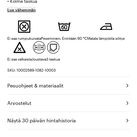
• Kolme taskua
Lue vähemmän
Ei saa rumpukuivata
Peseminen: Enintään 60 °C
Matala lämpötila silitys
Ei saa valkaista
Joustava
3 taskua
SKU: 10002589-1082-10003
Pesuohjeet & materiaalit
Arvostelut
Näytä 30 päivän hintahistoria