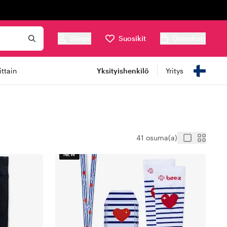
Sivuni
Suosikit
Ostoskori
ttain
Yksityishenkilö
Yritys
41 osuma(a)
NEW