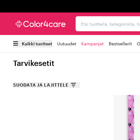
Trustpilot
Etsi tuotteita, kategorioi
Kaikki tuotteet
Uutuudet
Kampanjat
Bestsellerit
O
Tarvikesetit
SUODATA JA LAJITTELE