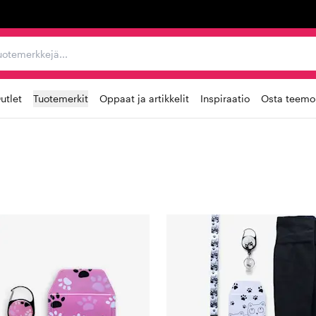
ta, tuotemerkkejä...
utlet
Tuotemerkit
Oppaat ja artikkelit
Inspiraatio
Osta teemoi