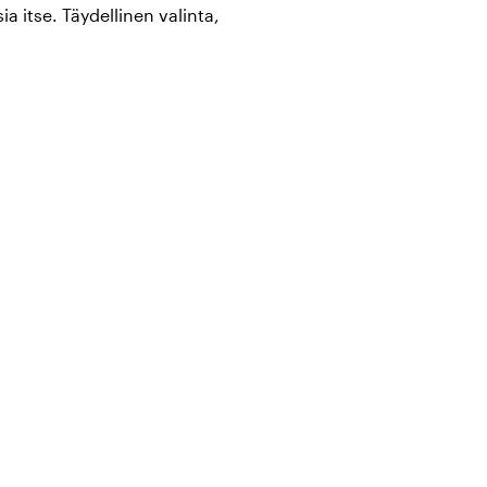
sia itse. Täydellinen valinta,
legalle tai vastavalmistuneelle
atkuvasti kasvavassa
nätasku täysin yhteensopivalla
at, kukat, tassut, sydämet ja
 samaa kuosia olevaan
en mansikka, ruusut ja