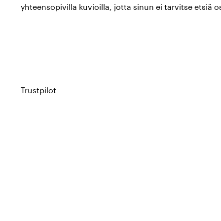
yhteensopivilla kuvioilla, jotta sinun ei tarvitse etsiä o
jos haluat yhtenäisen ilmeen töihin tai etsit lahjaa kol
hoitoalan ammattilaiselle.
Color4carelta löydät valmiit setit tuotemerkiltä
Beez
j
valikoimassa eri kuoseja ja teemoja.
Trustpilot
Mitä setteihin sisältyy?
Työtarvikesetit:
Avainnauha, jojo-korttipidike ja ky
designilla. Saatavana upeissa teemoissa, kuten kiss
monet muut.
Tukisukkasetit:
Laadukkaat tukisukat yhdistettynä
avainnauhaan tai jojoon. Saatavana teemoissa, kut
erilaiset kukkakuviot.