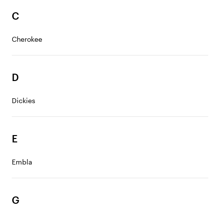
C
Cherokee
D
Dickies
E
Embla
G