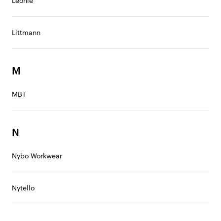
Léonie
Littmann
M
MBT
N
Nybo Workwear
Nytello