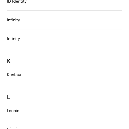
ID Identity
Infinity
Infinity
K
Kentaur
L
Léonie