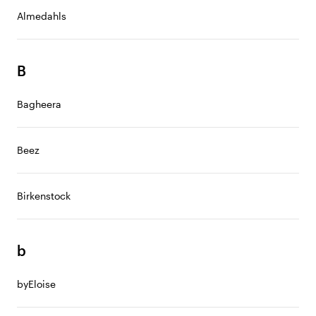
Almedahls
B
Bagheera
Beez
Birkenstock
b
byEloise