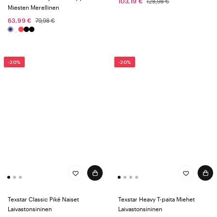
103,19 €
128,98 €
Miesten Merellinen
63,99 €
79,98 €
-20%
-20%
Texstar Classic Piké Naiset
Texstar Heavy T-paita Miehet
Laivastonsininen
Laivastonsininen