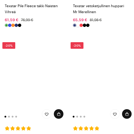
Texstar Pile Fleece takki Naisten
Texstar vetoketjullinen huppari
Vihreä
Mr Merellinen
61,59 €
76,99 €
65,59 €
81,98 €
-20%
-20%