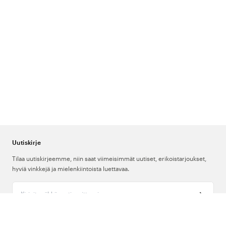
Uutiskirje
Tilaa uutiskirjeemme, niin saat viimeisimmät uutiset, erikoistarjoukset,
hyviä vinkkejä ja mielenkiintoista luettavaa.
Kirjoita sähköpostiosoitteesi