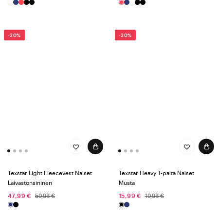
-20%
-20%
Texstar Light Fleecevest Naiset
Texstar Heavy T-paita Naiset
Laivastonsininen
Musta
47,99 €
59,98 €
15,99 €
19,98 €