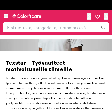
Trustpilot
Texstar – Työvaatteet
motivoituneille tiimeille
Texstar on brändi sinulle, joka haluat tyylikkäitä, mukavia ja toiminnallisia
työvaatteita – vaatteita, jotka tekevät työstä helpompaa ja samalla antavat
ammattimaisen ja yhtenäisen vaikutelman. Olitpa sitten työssä
terveydenhuollon, palvelun, varaston tai toimiston parissa, Texstarilla on
jotain juuri sinulle sopivaa. Täydellisen istuvuuden, harkittujen
yksityiskohtien ja skandinaavisen muotoilun ansiosta he yhdistävät
mukavuuden ja tyylin, jotta voit tuntea olosi sekä siistiksi että mukavaksi